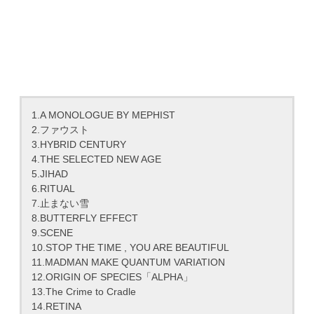
1.A MONOLOGUE BY MEPHIST
2.ファウスト
3.HYBRID CENTURY
4.THE SELECTED NEW AGE
5.JIHAD
6.RITUAL
7.止まない雪
8.BUTTERFLY EFFECT
9.SCENE
10.STOP THE TIME , YOU ARE BEAUTIFUL
11.MADMAN MAKE QUANTUM VARIATION
12.ORIGIN OF SPECIES「ALPHA」
13.The Crime to Cradle
14.RETINA