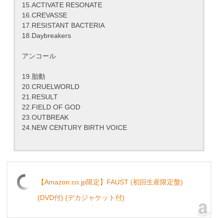
15.ACTIVATE RESONATE
16.CREVASSE
17.RESISTANT BACTERIA
18.Daybreakers
アンコール
19.胎動
20.CRUELWORLD
21.RESULT
22.FIELD OF GOD
23.OUTBREAK
24.NEW CENTURY BIRTH VOICE
【Amazon.co.jp限定】FAUST (初回生産限定盤)
(DVD付) (デカジャケット付)