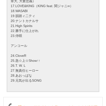
章大, 大倉忠義）
17.LOVE&KING（KING feat. 関ジャニ∞）
18.WASABI
19.韻踏ィ二ティ
20.ナントカナルサ
21.High Spirits
22.勝手に仕上がれ
23.侍唄
アンコール
24.CloveR
25.急☆上☆Show↑↑
26.T. W. L
27.無責任ヒーロー
28.あおっぱな
29.元気が出るSONG