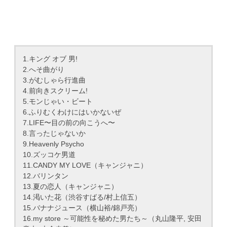
1.キング オブ 男!
2.へそ曲がり
3.がむしゃら行進曲
4.前向きスクリーム!
5.モンじゃい・ビート
6.ふりむくわけにはいかないぜ
7.LIFE〜目の前の向こうへ〜
8.言ったじゃないか
9.Heavenly Psycho
10.ズッコケ男道
11.CANDY MY LOVE（キャンジャニ）
12.バリンタン
13.夏の恋人（キャンジャニ）
14.渇いた花（渋谷すばる/村上信五）
15.バナナジュース（横山裕/錦戸亮）
16.my store ～可能性を秘めた男たち～（丸山隆平, 安田