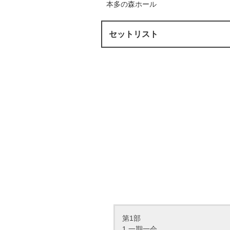
本多の森ホール
セットリスト
第1部
1.一期一会