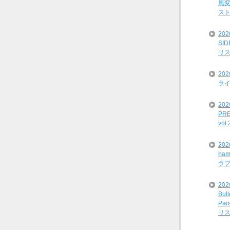
風変
ス
20
SI
リ
20
ライ
202
PRE
vol
20
ham
ラ
202
Bul
Par
リ