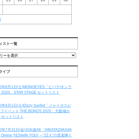
25
26
27
28
29
30
月
ィスト一覧
ライブ
20年8月1日(土)MONOEYES「ビバラ!オンラ
 2020」STAR STAGE セットリスト
20年8月1日(土)Dizzy Sunfist「ジャイガスピ
フイベント THE BONDS 2020」大阪城ホ
 セットリスト
20年7月31日(金)日向坂46「HINATAZAKA46
e Online,YES!with YOU! ～”22人”の音楽隊と