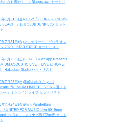
わりな仲間たち～」Stagecrowd セットリ
ト
20年7月31日(金)ZIGGY「TOUR2020 NEWS
DE BEACH!!」仙台CLUB JUNK BOX セット
スト
20年7月31日(金)フレデリック「ビバラ!オン
ン 2020」STAR STAGE セットリスト
0年7月25日(土)GLAY「GLAY app Presents
MIUM ACOUSTIC LIVE 『LIVE at HOME』
.2」Hakodate Studio セットリスト
20年7月25日(土)浜崎あゆみ「ayumi
asaki PREMIUM LIMITED LIVE A ～夏ノト
ブル～」オンラインライブ セットリスト
0年7月24日(金)9mm Parabellum
let「UNITED FOR MUSIC-Live 60- 9mm
abellum Bullet」マイナビBLITZ赤坂 セット
スト