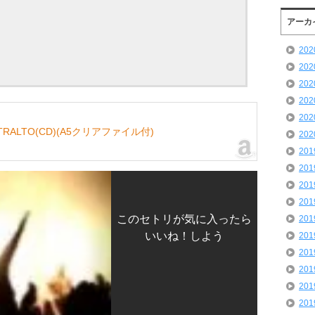
アーカ
20
20
20
20
20
NTRALTO(CD)(A5クリアファイル付)
20
20
20
20
20
このセトリが気に入ったら
20
いいね！しよう
20
20
20
20
20