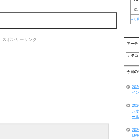
24
31
« 8
スポンサーリンク
アーテ
ア
ー
テ
ィ
今日の
ス
ト
20
一
イン
覧
20
ンオ
ール
20
Liv