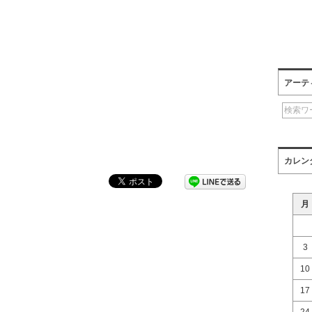
アーテ
カレン
月
3
10
」
17