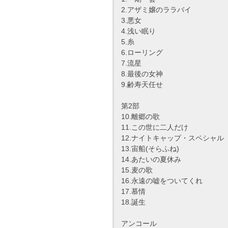
2.アザミ嬢のララバイ
3.悪女
4.浅い眠り
5.糸
6.ローリング
7.流星
8.最後の女神
9.齢寿天任せ
第2部
10.離郷の歌
11.この世に二人だけ
12.ナイトキャップ・スペシャル
13.宙船(そらふね)
14.あたいの夏休み
15.麦の歌
16.永遠の嘘をついてくれ
17.慕情
18.誕生
アンコール