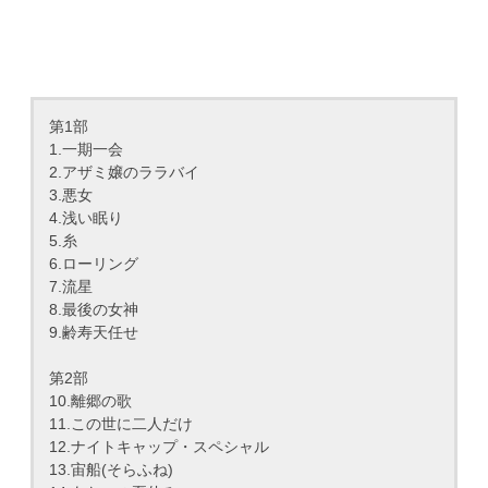
第1部
1.一期一会
2.アザミ嬢のララバイ
3.悪女
4.浅い眠り
5.糸
6.ローリング
7.流星
8.最後の女神
9.齢寿天任せ
第2部
10.離郷の歌
11.この世に二人だけ
12.ナイトキャップ・スペシャル
13.宙船(そらふね)