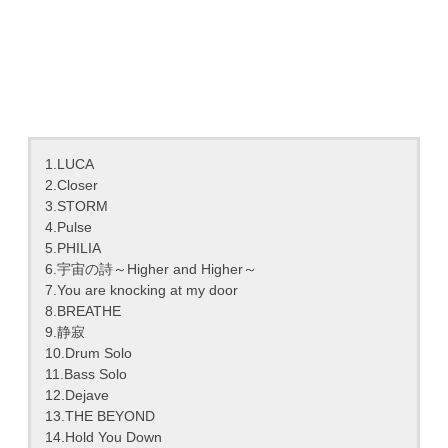
1.LUCA
2.Closer
3.STORM
4.Pulse
5.PHILIA
6.宇宙の詩～Higher and Higher～
7.You are knocking at my door
8.BREATHE
9.静寂
10.Drum Solo
11.Bass Solo
12.Dejave
13.THE BEYOND
14.Hold You Down