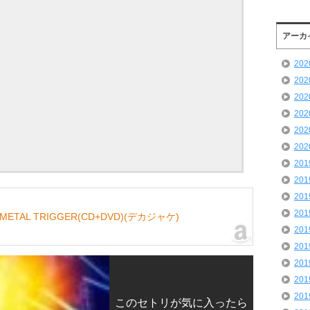
アーカ
20
20
20
20
20
20
20
20
20
20
LMETAL TRIGGER(CD+DVD)(デカジャケ)
20
20
20
20
20
このセトリが気に入ったら