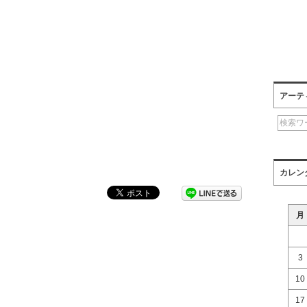
アーテ
カレン
月
3
10
17