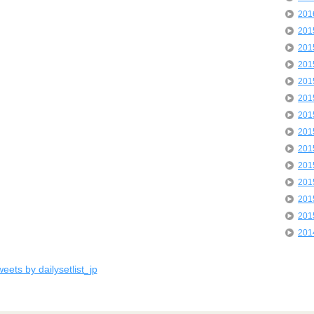
20
20
20
20
20
20
20
20
20
20
20
20
20
20
eets by dailysetlist_jp