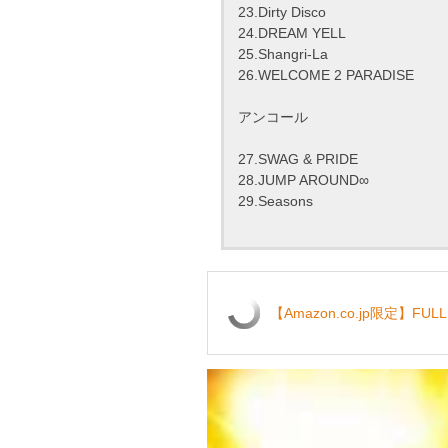
23.Dirty Disco
24.DREAM YELL
25.Shangri-La
26.WELCOME 2 PARADISE
アンコール
27.SWAG & PRIDE
28.JUMP AROUND∞
29.Seasons
【Amazon.co.jp限定】FUL