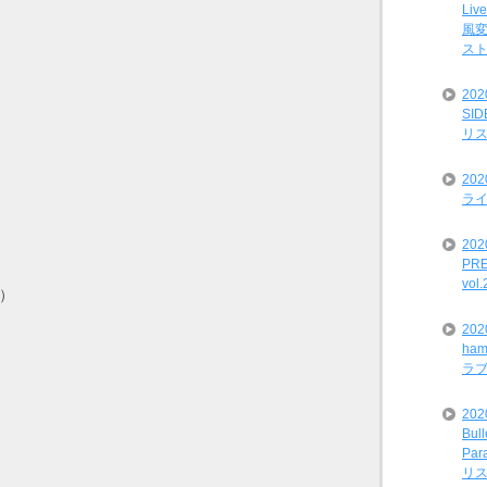
Liv
風変
ス
20
SI
リ
20
ライ
202
PRE
vol
y）
20
ham
ラ
202
Bul
Par
リ