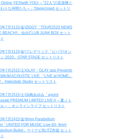
e Online,YES!with YOU! ～”22人”の音楽隊と
わりな仲間たち～」Stagecrowd セットリ
ト
20年7月31日(金)ZIGGY「TOUR2020 NEWS
DE BEACH!!」仙台CLUB JUNK BOX セット
スト
20年7月31日(金)フレデリック「ビバラ!オン
ン 2020」STAR STAGE セットリスト
0年7月25日(土)GLAY「GLAY app Presents
MIUM ACOUSTIC LIVE 『LIVE at HOME』
.2」Hakodate Studio セットリスト
20年7月25日(土)浜崎あゆみ「ayumi
asaki PREMIUM LIMITED LIVE A ～夏ノト
ブル～」オンラインライブ セットリスト
0年7月24日(金)9mm Parabellum
let「UNITED FOR MUSIC-Live 60- 9mm
abellum Bullet」マイナビBLITZ赤坂 セット
スト