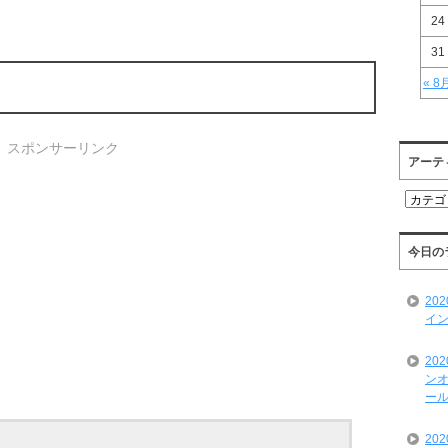
24
31
« 8
スポンサーリンク
アーテ
ア
ー
テ
ィ
今日の
ス
ト
20
一
イン
覧
20
ンオ
ール
20