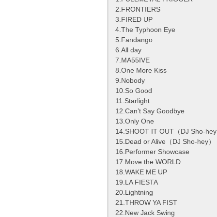
2.FRONTIERS
3.FIRED UP
4.The Typhoon Eye
5.Fandango
6.All day
7.MA55IVE
8.One More Kiss
9.Nobody
10.So Good
11.Starlight
12.Can’t Say Goodbye
13.Only One
14.SHOOT IT OUT（DJ Sho-he
15.Dead or Alive（DJ Sho-hey）
16.Performer Showcase
17.Move the WORLD
18.WAKE ME UP
19.LA FIESTA
20.Lightning
21.THROW YA FIST
22.New Jack Swing