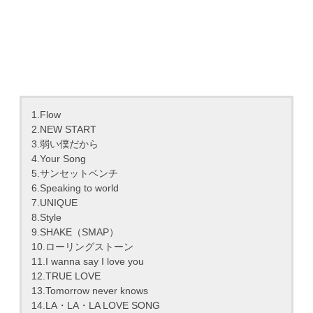
1.Flow
2.NEW START
3.弱い僕だから
4.Your Song
5.サンセットベンチ
6.Speaking to world
7.UNIQUE
8.Style
9.SHAKE（SMAP）
10.ローリングストーン
11.I wanna say I love you
12.TRUE LOVE
13.Tomorrow never knows
14.LA・LA・LA LOVE SONG