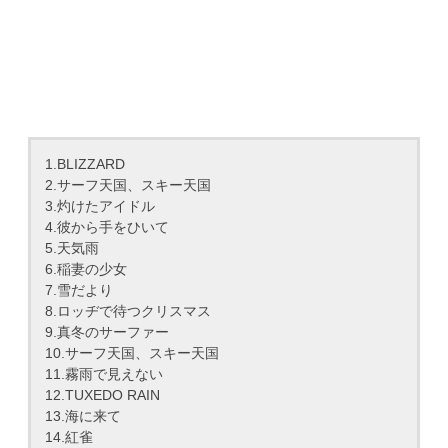
1.BLIZZARD
2.サーフ天国、スキー天国
3.灼けたアイドル
4.彼から手をひいて
5.天気雨
6.稲妻の少女
7.雪だより
8.ロッヂで待つクリスマス
9.真冬のサーファー
10.サーフ天国、スキー天国
11.霧雨で見えない
12.TUXEDO RAIN
13.海に来て
14.紅雀