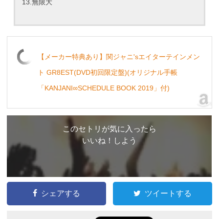
13.無限大
【メーカー特典あり】関ジャニ'sエイターテインメン
ト GR8EST(DVD初回限定盤)(オリジナル手帳
「KANJANI∞SCHEDULE BOOK 2019」付)
このセトリが気に入ったら
いいね！しよう
シェアする
ツイートする