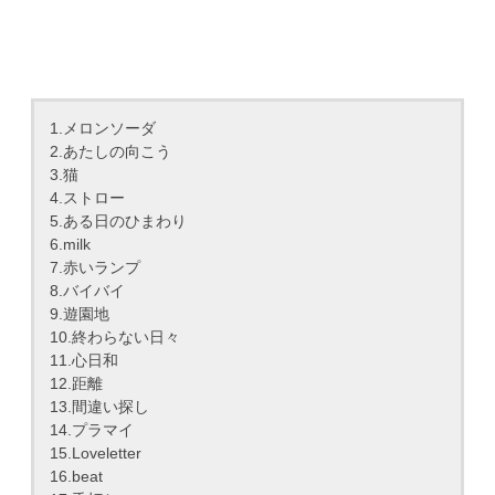
1.メロンソーダ
2.あたしの向こう
3.猫
4.ストロー
5.ある日のひまわり
6.milk
7.赤いランプ
8.バイバイ
9.遊園地
10.終わらない日々
11.心日和
12.距離
13.間違い探し
14.プラマイ
15.Loveletter
16.beat