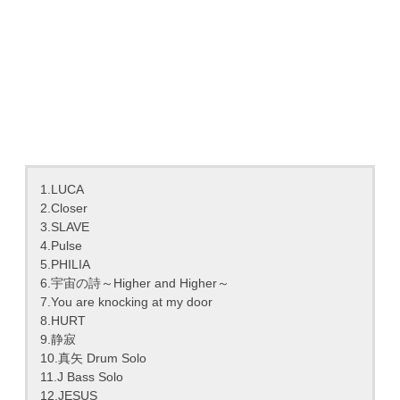
1.LUCA
2.Closer
3.SLAVE
4.Pulse
5.PHILIA
6.宇宙の詩～Higher and Higher～
7.You are knocking at my door
8.HURT
9.静寂
10.真矢 Drum Solo
11.J Bass Solo
12.JESUS