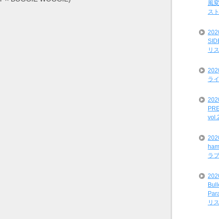
風変
ス
20
SI
リ
20
ライ
202
PRE
vol
20
ham
ラ
202
Bul
Par
リ