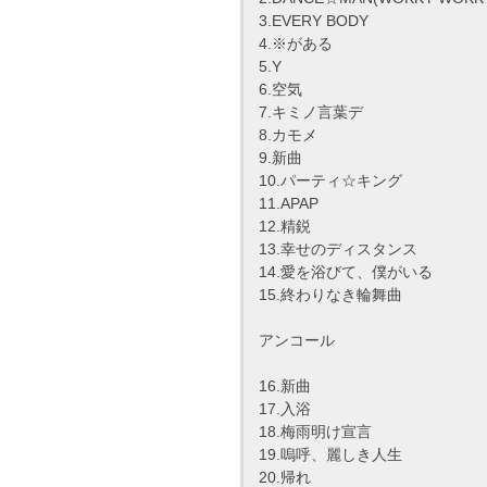
3.EVERY BODY
4.※がある
5.Y
6.空気
7.キミノ言葉デ
8.カモメ
9.新曲
10.パーティ☆キング
11.APAP
12.精鋭
13.幸せのディスタンス
14.愛を浴びて、僕がいる
15.終わりなき輪舞曲
アンコール
16.新曲
17.入浴
18.梅雨明け宣言
19.嗚呼、麗しき人生
20.帰れ