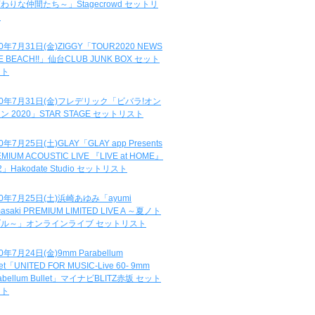
わりな仲間たち～」Stagecrowd セットリ
ト
20年7月31日(金)ZIGGY「TOUR2020 NEWS
DE BEACH!!」仙台CLUB JUNK BOX セット
スト
20年7月31日(金)フレデリック「ビバラ!オン
ン 2020」STAR STAGE セットリスト
0年7月25日(土)GLAY「GLAY app Presents
MIUM ACOUSTIC LIVE 『LIVE at HOME』
.2」Hakodate Studio セットリスト
20年7月25日(土)浜崎あゆみ「ayumi
asaki PREMIUM LIMITED LIVE A ～夏ノト
ブル～」オンラインライブ セットリスト
0年7月24日(金)9mm Parabellum
let「UNITED FOR MUSIC-Live 60- 9mm
abellum Bullet」マイナビBLITZ赤坂 セット
スト