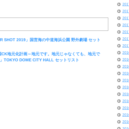
20
20
20
20
20
20
BER SHOT 2019」国営海の中道海浜公園 野外劇場 セット
20
20
日本全国CK地元化計画～地元です。地元じゃなくても、地元で
OKYO DOME CITY HALL セットリスト
20
20
20
20
20
20
20
20
20
20
20