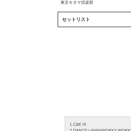
東京キネマ倶楽部
セットリスト
1.C&K IX
2.DANCE☆MAN(WOKKY WOKKY