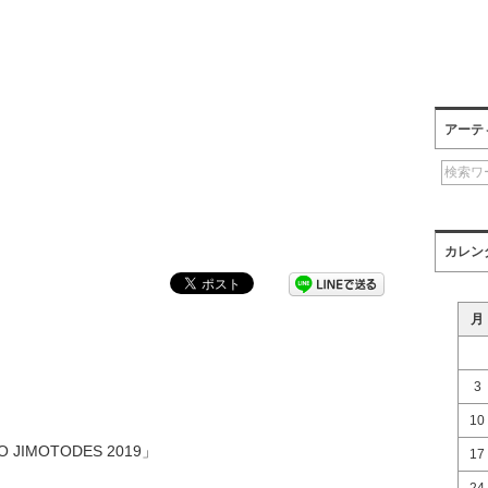
アーテ
カレン
月
3
10
O JIMOTODES 2019」
17