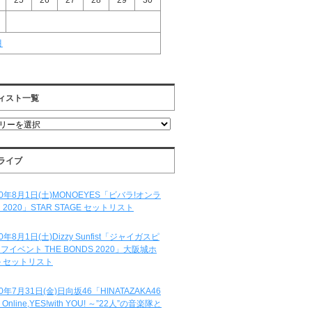
25
26
27
28
29
30
月
ィスト一覧
ライブ
20年8月1日(土)MONOEYES「ビバラ!オンラ
 2020」STAR STAGE セットリスト
20年8月1日(土)Dizzy Sunfist「ジャイガスピ
フイベント THE BONDS 2020」大阪城ホ
 セットリスト
20年7月31日(金)日向坂46「HINATAZAKA46
e Online,YES!with YOU! ～”22人”の音楽隊と