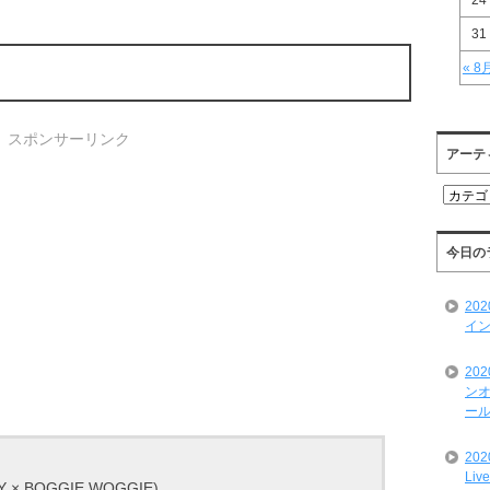
24
31
« 8
スポンサーリンク
アーテ
ア
ー
テ
ィ
今日の
ス
ト
20
一
イン
覧
20
ンオ
ール
20
Liv
 × BOGGIE WOGGIE)