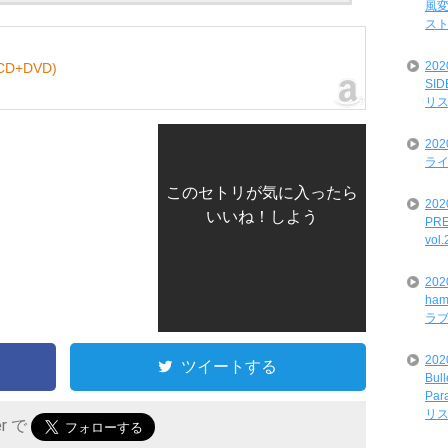
風変
ス
20
+DVD)
SI
リ
20
ライ
このセトリが気に入ったら
202
いいね！しよう
PRE
vol
20
ham
ラ
202
ツイートする
Bul
Par
リ
er で