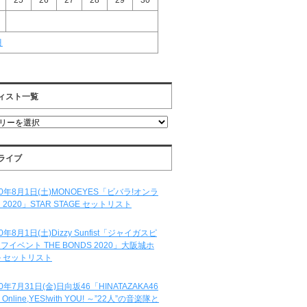
25
26
27
28
29
30
月
ィスト一覧
ライブ
20年8月1日(土)MONOEYES「ビバラ!オンラ
 2020」STAR STAGE セットリスト
20年8月1日(土)Dizzy Sunfist「ジャイガスピ
フイベント THE BONDS 2020」大阪城ホ
 セットリスト
20年7月31日(金)日向坂46「HINATAZAKA46
e Online,YES!with YOU! ～”22人”の音楽隊と