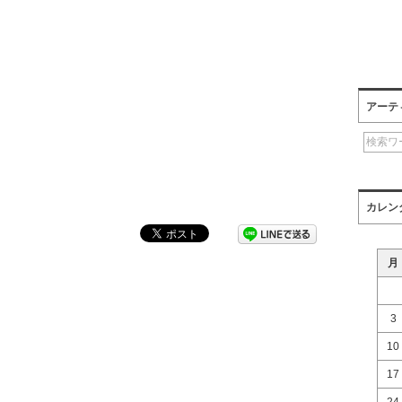
アーテ
カレン
月
3
10
17