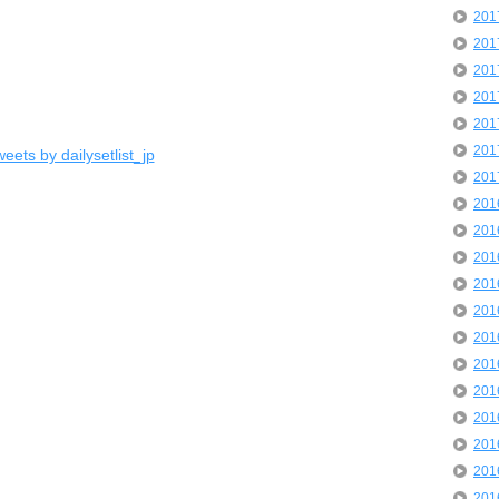
20
20
20
20
20
20
eets by dailysetlist_jp
20
20
20
20
20
20
20
20
20
20
20
20
20