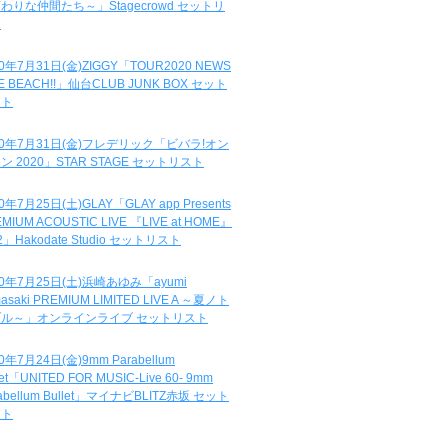
わりな仲間たち～」Stagecrowd セットリ
ト
20年7月31日(金)ZIGGY「TOUR2020 NEWS
DE BEACH!!」仙台CLUB JUNK BOX セット
スト
20年7月31日(金)フレデリック「ビバラ!オン
ン 2020」STAR STAGE セットリスト
0年7月25日(土)GLAY「GLAY app Presents
MIUM ACOUSTIC LIVE 『LIVE at HOME』
.2」Hakodate Studio セットリスト
20年7月25日(土)浜崎あゆみ「ayumi
asaki PREMIUM LIMITED LIVE A ～夏ノト
ブル～」オンラインライブ セットリスト
0年7月24日(金)9mm Parabellum
let「UNITED FOR MUSIC-Live 60- 9mm
abellum Bullet」マイナビBLITZ赤坂 セット
スト