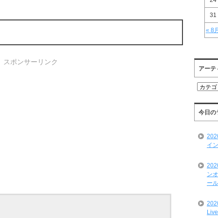
24
31
« 8
スポンサーリンク
アーテ
ア
ー
テ
ィ
今日の
ス
ト
20
一
イン
覧
20
ンオ
ール
20
Liv