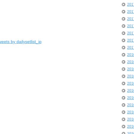
20
20
20
20
20
20
eets by dailysetlist_jp
20
20
20
20
20
20
20
20
20
20
20
20
20