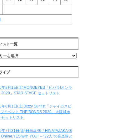
25
26
27
28
29
30
月
ィスト一覧
ライブ
20年8月1日(土)MONOEYES「ビバラ!オンラ
 2020」STAR STAGE セットリスト
20年8月1日(土)Dizzy Sunfist「ジャイガスピ
フイベント THE BONDS 2020」大阪城ホ
 セットリスト
20年7月31日(金)日向坂46「HINATAZAKA46
e Online,YES!with YOU! ～”22人”の音楽隊と