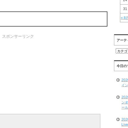
24
31
« 8
スポンサーリンク
アーテ
ア
ー
テ
ィ
今日の
ス
ト
20
一
イン
覧
20
ンオ
ール
20
Liv