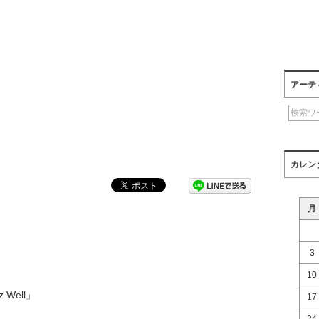
アーテ
カレン
月
3
10
 Well」
17