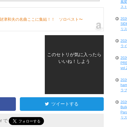
風変
ス
20
！財津和夫の名曲ここに集結！！ ソロベスト〜
SI
リ
20
ライ
このセトリが気に入ったら
202
いいね！しよう
PRE
vol
20
ham
ラ
202
ツイートする
Bul
Par
リ
er で