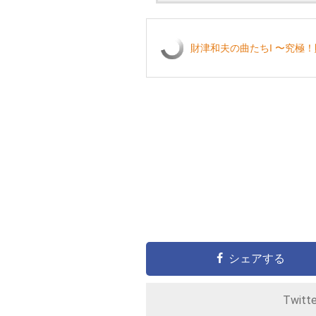
財津和夫の曲たちI 〜究極
シェアする
Twitt