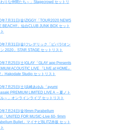
わりな仲間たち～」Stagecrowd セットリ
ト
20年7月31日(金)ZIGGY「TOUR2020 NEWS
DE BEACH!!」仙台CLUB JUNK BOX セット
スト
20年7月31日(金)フレデリック「ビバラ!オン
ン 2020」STAR STAGE セットリスト
0年7月25日(土)GLAY「GLAY app Presents
MIUM ACOUSTIC LIVE 『LIVE at HOME』
.2」Hakodate Studio セットリスト
20年7月25日(土)浜崎あゆみ「ayumi
asaki PREMIUM LIMITED LIVE A ～夏ノト
ブル～」オンラインライブ セットリスト
0年7月24日(金)9mm Parabellum
let「UNITED FOR MUSIC-Live 60- 9mm
abellum Bullet」マイナビBLITZ赤坂 セット
スト