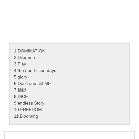
1.DOMINATION
2.Dilemma
3.Play
4.the non-fiction days
5.glory
6.Don’t you tell ME
7.輪廻
8.DICE
9.endless Story
10.FREEDOM
11.Blooming