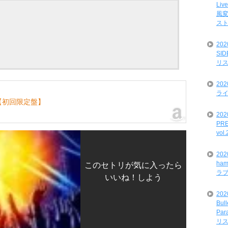
Liv
風変
ス
20
SI
リ
20
ライ
【初回限定盤】
202
PRE
vol
20
ham
このセトリが気に入ったら
ラ
いいね！しよう
202
Bul
Par
リ