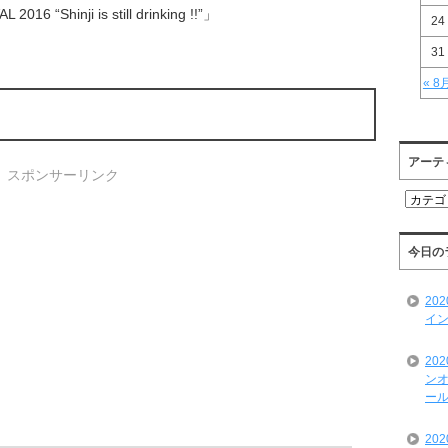
16 “Shinji is still drinking !!”」
24
31
« 8
アーテ
スポンサーリンク
ア
ー
テ
ィ
今日の
ス
ト
20
一
イン
覧
20
ンオ
ール
20