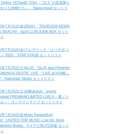
e Online,YES!with YOU! ～”22人”の音楽隊と
わりな仲間たち～」Stagecrowd セットリ
ト
20年7月31日(金)ZIGGY「TOUR2020 NEWS
DE BEACH!!」仙台CLUB JUNK BOX セット
スト
20年7月31日(金)フレデリック「ビバラ!オン
ン 2020」STAR STAGE セットリスト
0年7月25日(土)GLAY「GLAY app Presents
MIUM ACOUSTIC LIVE 『LIVE at HOME』
.2」Hakodate Studio セットリスト
20年7月25日(土)浜崎あゆみ「ayumi
asaki PREMIUM LIMITED LIVE A ～夏ノト
ブル～」オンラインライブ セットリスト
0年7月24日(金)9mm Parabellum
let「UNITED FOR MUSIC-Live 60- 9mm
abellum Bullet」マイナビBLITZ赤坂 セット
スト