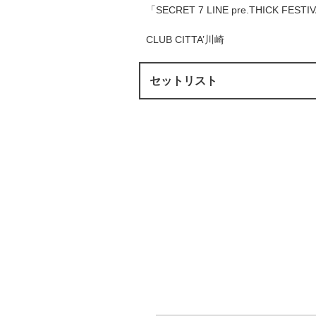
「SECRET 7 LINE pre.THICK FESTIVAL 20
CLUB CITTA’川崎
セットリスト