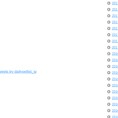
20
20
20
20
20
20
20
20
20
20
20
eets by dailysetlist_jp
20
20
20
20
20
20
20
20