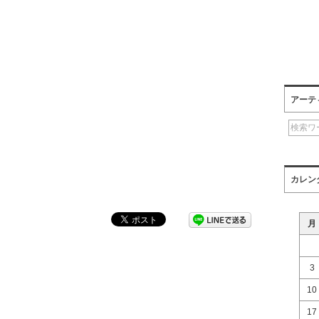
アーテ
カレン
月
3
10
17