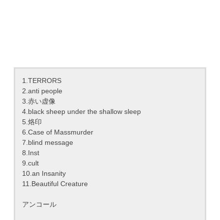
1.TERRORS
2.anti people
3.赤い虚像
4.black sheep under the shallow sleep
5.烙印
6.Case of Massmurder
7.blind message
8.Inst
9.cult
10.an Insanity
11.Beautiful Creature
アンコール