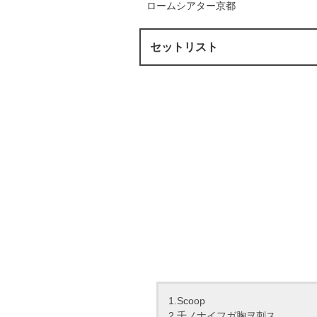
ロームシアター京都
セットリスト
1.Scoop
2.千ノナイフガ胸ヲ刺ス