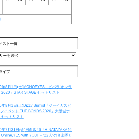
25
26
27
28
29
30
月
ィスト一覧
ライブ
20年8月1日(土)MONOEYES「ビバラ!オンラ
 2020」STAR STAGE セットリスト
20年8月1日(土)Dizzy Sunfist「ジャイガスピ
フイベント THE BONDS 2020」大阪城ホ
 セットリスト
20年7月31日(金)日向坂46「HINATAZAKA46
e Online,YES!with YOU! ～”22人”の音楽隊と