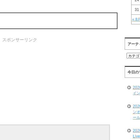
24
31
« 8
スポンサーリンク
アーテ
ア
ー
テ
ィ
今日の
ス
ト
20
一
イン
覧
20
ンオ
ール
20
Liv