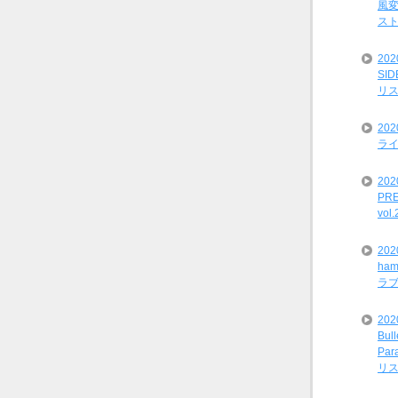
風変
ス
20
SI
リ
20
ライ
202
PRE
vol
20
ham
ラ
202
Bul
Par
リ