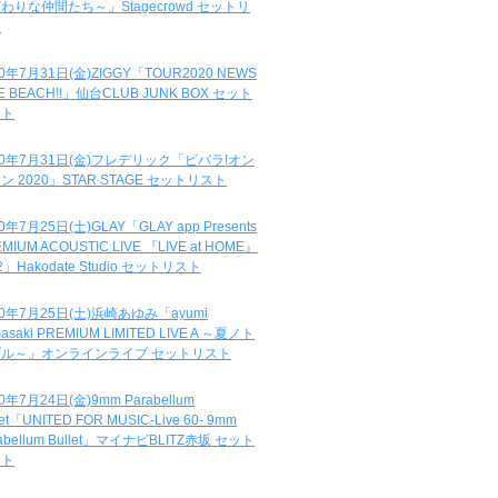
わりな仲間たち～」Stagecrowd セットリ
ト
20年7月31日(金)ZIGGY「TOUR2020 NEWS
DE BEACH!!」仙台CLUB JUNK BOX セット
スト
20年7月31日(金)フレデリック「ビバラ!オン
ン 2020」STAR STAGE セットリスト
0年7月25日(土)GLAY「GLAY app Presents
MIUM ACOUSTIC LIVE 『LIVE at HOME』
.2」Hakodate Studio セットリスト
20年7月25日(土)浜崎あゆみ「ayumi
asaki PREMIUM LIMITED LIVE A ～夏ノト
ブル～」オンラインライブ セットリスト
0年7月24日(金)9mm Parabellum
let「UNITED FOR MUSIC-Live 60- 9mm
abellum Bullet」マイナビBLITZ赤坂 セット
スト