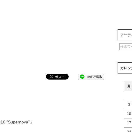
アーテ
カレン
月
3
10
6 “Supernova”」
17