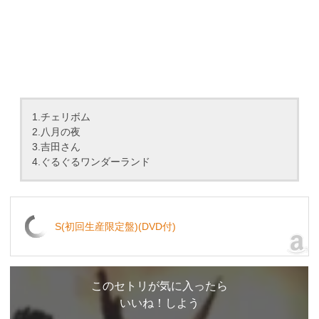
1.チェリボム
2.八月の夜
3.吉田さん
4.ぐるぐるワンダーランド
S(初回生産限定盤)(DVD付)
このセトリが気に入ったら
いいね！しよう