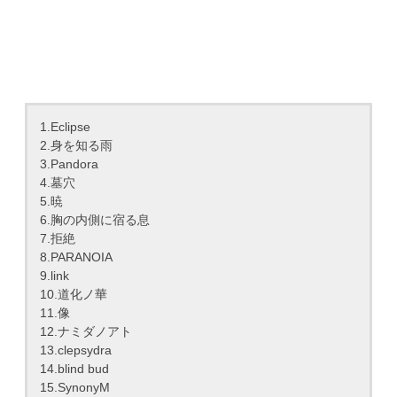
1.Eclipse
2.身を知る雨
3.Pandora
4.墓穴
5.暁
6.胸の内側に宿る息
7.拒絶
8.PARANOIA
9.link
10.道化ノ華
11.像
12.ナミダノアト
13.clepsydra
14.blind bud
15.SynonyM