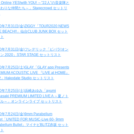
e Online,YES!with YOU! ～”22人”の音楽隊と
わりな仲間たち～」Stagecrowd セットリ
ト
20年7月31日(金)ZIGGY「TOUR2020 NEWS
DE BEACH!!」仙台CLUB JUNK BOX セット
スト
20年7月31日(金)フレデリック「ビバラ!オン
ン 2020」STAR STAGE セットリスト
0年7月25日(土)GLAY「GLAY app Presents
MIUM ACOUSTIC LIVE 『LIVE at HOME』
.2」Hakodate Studio セットリスト
20年7月25日(土)浜崎あゆみ「ayumi
asaki PREMIUM LIMITED LIVE A ～夏ノト
ブル～」オンラインライブ セットリスト
0年7月24日(金)9mm Parabellum
let「UNITED FOR MUSIC-Live 60- 9mm
abellum Bullet」マイナビBLITZ赤坂 セット
スト