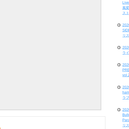
Liv
風変
ス
20
SI
リ
20
ライ
202
PRE
vol
20
ham
ラ
202
Bul
Par
リ
)