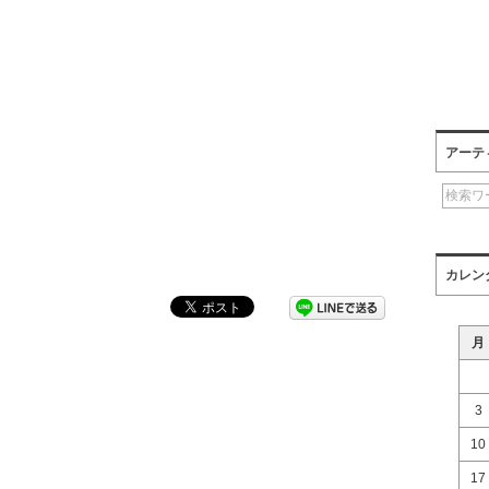
アーテ
カレン
月
3
10
」
17