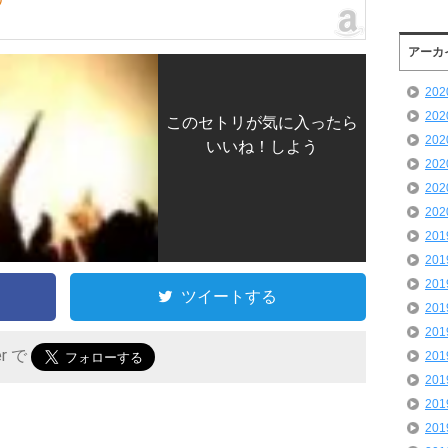
アーカ
20
20
このセトリが気に入ったら
20
いいね！しよう
20
20
20
20
20
20
ツイートする
20
20
er で
20
20
20
20