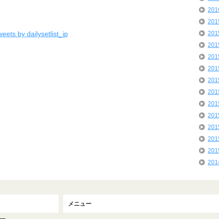
20
20
eets by dailysetlist_jp
20
20
20
20
20
20
20
20
20
20
20
20
メニュー