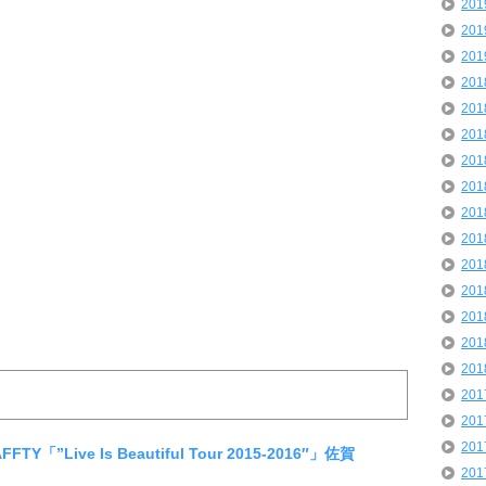
20
20
20
20
20
20
20
20
20
20
20
20
20
20
20
20
20
20
TY「”Live Is Beautiful Tour 2015-2016″」佐賀
20