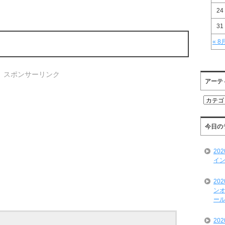
24
31
« 8
スポンサーリンク
アーテ
ア
ー
テ
ィ
今日の
ス
ト
20
一
イン
覧
20
ンオ
ール
20