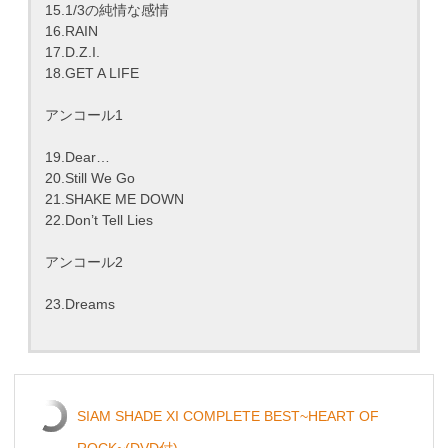
15.1/3の純情な感情
16.RAIN
17.D.Z.I.
18.GET A LIFE
アンコール1
19.Dear…
20.Still We Go
21.SHAKE ME DOWN
22.Don’t Tell Lies
アンコール2
23.Dreams
SIAM SHADE XI COMPLETE BEST~HEART OF
ROCK~(DVD付)