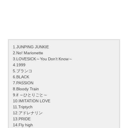
1.JUNPING JUNKIE
2.No! Marionette
3.LOVESICK～You Don’t Know～
4.1999
5.ブランコ
6.BLACK
7.PASSION
8.Bloody Train
9.if ～ひとりごと～
10.IMITATION LOVE
11.Triptych
12.アドレナリン
13.PRIDE
14.Fly high