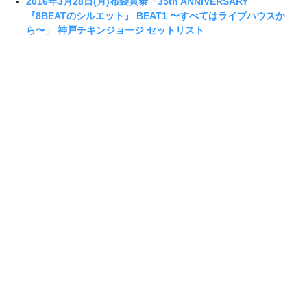
2016年3月28日(月)布袋寅泰「35th ANNIVERSARY
『8BEATのシルエット』 BEAT1 〜すべてはライブハウスか
ら〜」 神戸チキンジョージ セットリスト