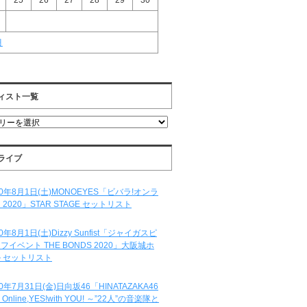
25
26
27
28
29
30
月
ィスト一覧
ライブ
20年8月1日(土)MONOEYES「ビバラ!オンラ
 2020」STAR STAGE セットリスト
20年8月1日(土)Dizzy Sunfist「ジャイガスピ
フイベント THE BONDS 2020」大阪城ホ
 セットリスト
20年7月31日(金)日向坂46「HINATAZAKA46
e Online,YES!with YOU! ～”22人”の音楽隊と