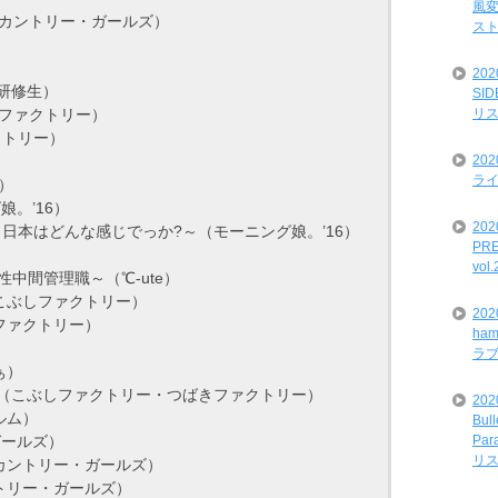
風変
（カントリー・ガールズ）
ス
20
ロ研修生）
SI
リ
きファクトリー）
クトリー）
20
ライ
）
娘。’16）
202
APAN ～日本はどんな感じでっか?～（モーニング娘。’16）
PRE
vol
nt～女性中間管理職～（℃-ute）
（こぶしファクトリー）
20
ファクトリー）
ham
ラ
ぁ）
ィ!（こぶしファクトリー・つばきファクトリー）
202
ルム）
Bul
Par
ガールズ）
リ
（カントリー・ガールズ）
トリー・ガールズ）