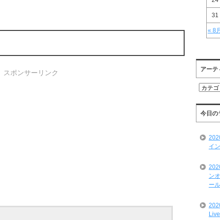
24
31
« 8
アーテ
スポンサーリンク
ア
ー
テ
ィ
今日の
ス
ト
20
一
イン
覧
20
ンオ
ール
20
Liv