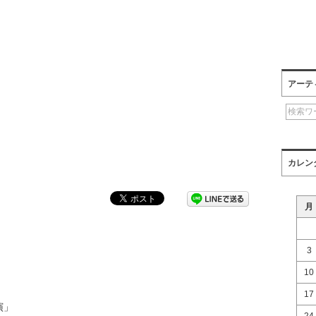
アーテ
カレン
月
3
10
17
公演」