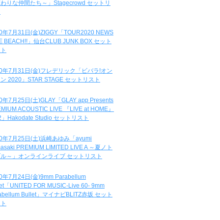
わりな仲間たち～」Stagecrowd セットリ
ト
20年7月31日(金)ZIGGY「TOUR2020 NEWS
DE BEACH!!」仙台CLUB JUNK BOX セット
スト
20年7月31日(金)フレデリック「ビバラ!オン
ン 2020」STAR STAGE セットリスト
0年7月25日(土)GLAY「GLAY app Presents
MIUM ACOUSTIC LIVE 『LIVE at HOME』
.2」Hakodate Studio セットリスト
20年7月25日(土)浜崎あゆみ「ayumi
asaki PREMIUM LIMITED LIVE A ～夏ノト
ブル～」オンラインライブ セットリスト
0年7月24日(金)9mm Parabellum
let「UNITED FOR MUSIC-Live 60- 9mm
abellum Bullet」マイナビBLITZ赤坂 セット
スト