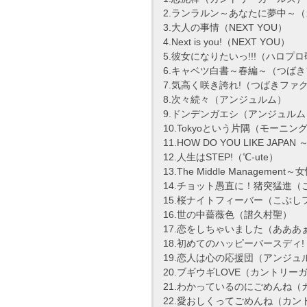
2.ランラルン～あなたに夢中～
3.大人の事情（NEXT YOU）
4.Next is you!（NEXT YOU）
5.彼女になりたいっ!!!（ハロプ
6.キャベツ白書～春編～（つば
7.気高く咲き誇れ!（つばきファ
8.次々続々（アンジュルム）
9.ドンデンガエシ（アンジュルム
10.Tokyoという片隅（モーニング
11.HOW DO YOU LIKE J
12.人生はSTEP!（℃-ute）
13.The Middle Manageme
14.チョット愚直に！猪突猛進
15.桜ナイトフィーバー（こぶし
16.世の中薔薇色（譜久村聖）
17.恋をしちゃいました（あああ
18.初めてのハッピーバースデ
19.恋人は心の応援団（アンジュ
20.ブギウギLOVE（カントリー
21.わかっているのにごめんね
22.愛おしくってごめんね（カン