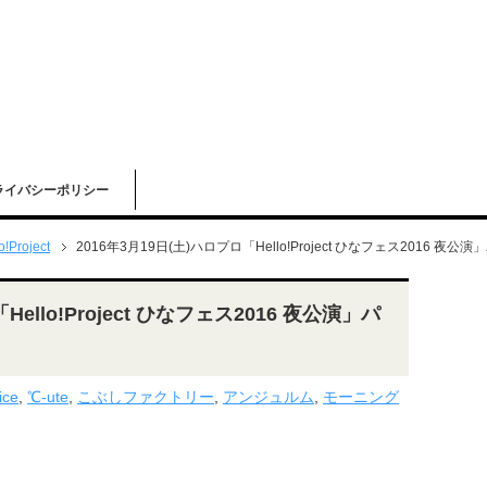
ライバシーポリシー
o!Project
2016年3月19日(土)ハロプロ「Hello!Project ひなフェス2016 
Hello!Project ひなフェス2016 夜公演」パ
ice
,
℃-ute
,
こぶしファクトリー
,
アンジュルム
,
モーニング