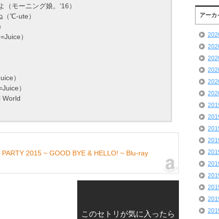
よ（モーニング娘。’16）
アーカ
（℃-ute）
e）
20
e=Juice）
20
20
20
Juice）
20
Juice）
20
World
20
20
20
20
20
 PARTY 2015 ~ GOOD BYE & HELLO! ~ Blu-ray
20
20
20
20
20
このセトリが気に入ったら