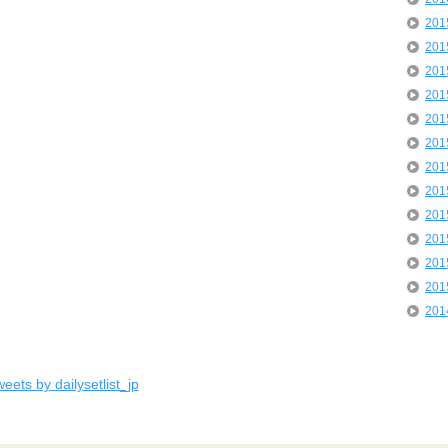
20
20
20
20
20
20
20
20
20
20
20
20
20
eets by dailysetlist_jp