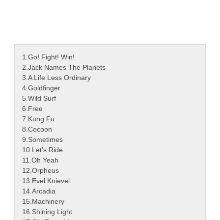
1.Go! Fight! Win!
2.Jack Names The Planets
3.A Life Less Ordinary
4.Goldfinger
5.Wild Surf
6.Free
7.Kung Fu
8.Cocoon
9.Sometimes
10.Let’s Ride
11.Oh Yeah
12.Orpheus
13.Evel Knievel
14.Arcadia
15.Machinery
16.Shining Light