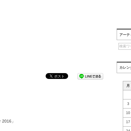
アーテ
カレン
月
3
10
ur 2016」
17