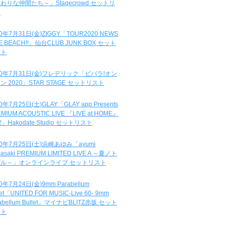
わりな仲間たち～」Stagecrowd セットリ
ト
20年7月31日(金)ZIGGY「TOUR2020 NEWS
DE BEACH!!」仙台CLUB JUNK BOX セット
スト
20年7月31日(金)フレデリック「ビバラ!オン
ン 2020」STAR STAGE セットリスト
0年7月25日(土)GLAY「GLAY app Presents
MIUM ACOUSTIC LIVE 『LIVE at HOME』
.2」Hakodate Studio セットリスト
20年7月25日(土)浜崎あゆみ「ayumi
asaki PREMIUM LIMITED LIVE A ～夏ノト
ブル～」オンラインライブ セットリスト
0年7月24日(金)9mm Parabellum
let「UNITED FOR MUSIC-Live 60- 9mm
abellum Bullet」マイナビBLITZ赤坂 セット
スト