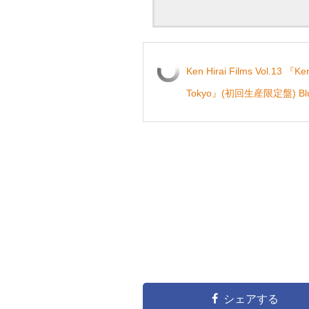
Ken Hirai Films Vol.13 『Ken
Tokyo』(初回生産限定盤) Blu
シェアする