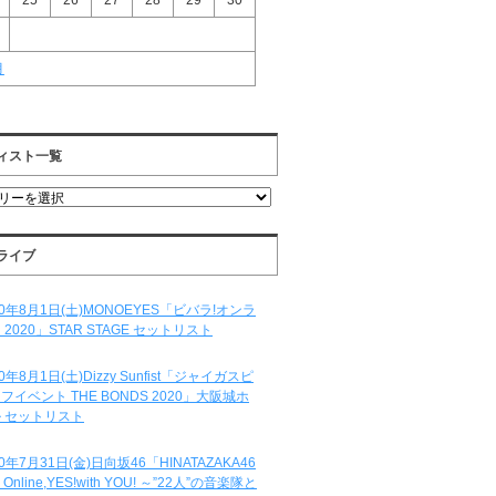
25
26
27
28
29
30
月
ィスト一覧
ライブ
20年8月1日(土)MONOEYES「ビバラ!オンラ
 2020」STAR STAGE セットリスト
20年8月1日(土)Dizzy Sunfist「ジャイガスピ
フイベント THE BONDS 2020」大阪城ホ
 セットリスト
20年7月31日(金)日向坂46「HINATAZAKA46
e Online,YES!with YOU! ～”22人”の音楽隊と