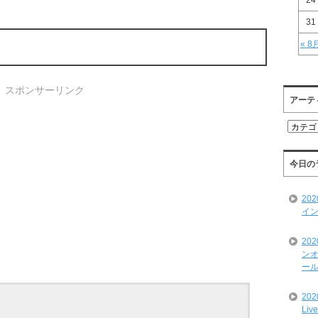
24
31
« 8
スポンサーリンク
アーテ
ア
ー
テ
ィ
今日の
ス
ト
20
一
イン
覧
20
ンオ
ール
20
Liv