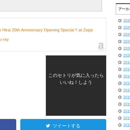
アーカ
20
20
 Hirai 20th Anniversary Opening Special !! at Zepp
20
-ray
20
20
20
20
20
このセトリが気に入ったら
20
いいね！しよう
20
20
20
20
20
20
ツイートする
20