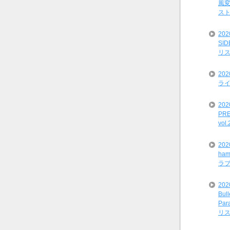
風変
ス
20
SI
リ
20
ライ
202
PRE
vol
20
ham
ラ
202
Bul
Par
リ