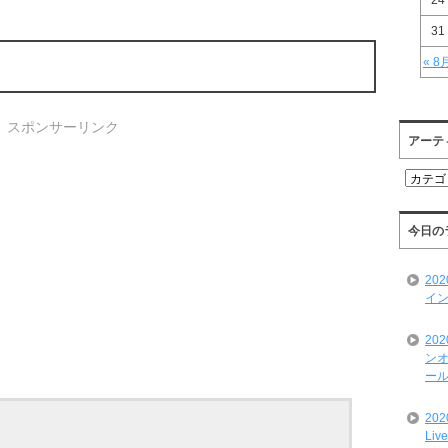
24
31
« 8
スポンサーリンク
アーテ
ア
ー
テ
ィ
今日の
ス
ト
20
一
イン
覧
20
ンオ
ール
20
Liv