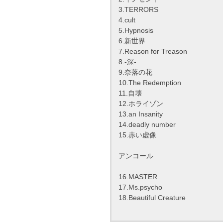
3.TERRORS
4.cult
5.Hypnosis
6.新世界
7.Reason for Treason
8.-深-
9.奈落の花
10.The Redemption
11.自壊
12.ホライゾン
13.an Insanity
14.deadly number
15.赤い虚像
アンコール
16.MASTER
17.Ms.psycho
18.Beautiful Creature