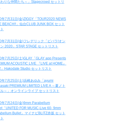
わりな仲間たち～」Stagecrowd セットリ
ト
20年7月31日(金)ZIGGY「TOUR2020 NEWS
DE BEACH!!」仙台CLUB JUNK BOX セット
スト
20年7月31日(金)フレデリック「ビバラ!オン
ン 2020」STAR STAGE セットリスト
0年7月25日(土)GLAY「GLAY app Presents
MIUM ACOUSTIC LIVE 『LIVE at HOME』
.2」Hakodate Studio セットリスト
20年7月25日(土)浜崎あゆみ「ayumi
asaki PREMIUM LIMITED LIVE A ～夏ノト
ブル～」オンラインライブ セットリスト
0年7月24日(金)9mm Parabellum
let「UNITED FOR MUSIC-Live 60- 9mm
abellum Bullet」マイナビBLITZ赤坂 セット
スト