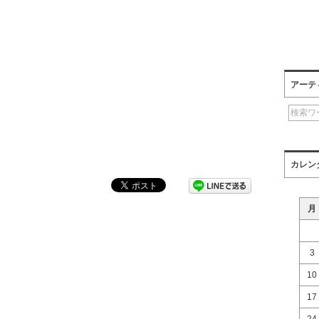
アーテ
カレン
月
3
10
17