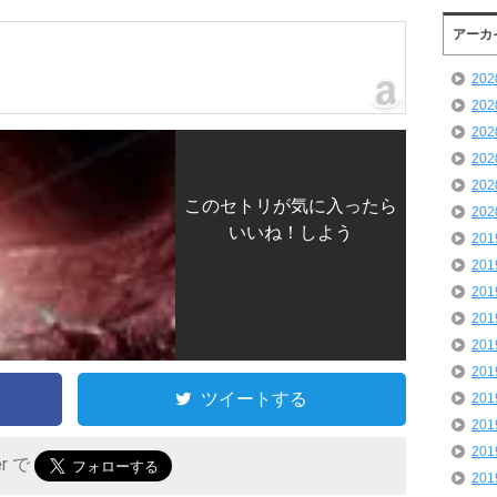
アーカ
20
20
20
20
20
このセトリが気に入ったら
20
いいね！しよう
20
20
20
20
20
20
ツイートする
20
20
20
er で
20