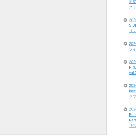
風変
ス
20
SI
リ
20
ライ
202
PRE
vol
20
ham
ラ
202
Bul
Par
リ