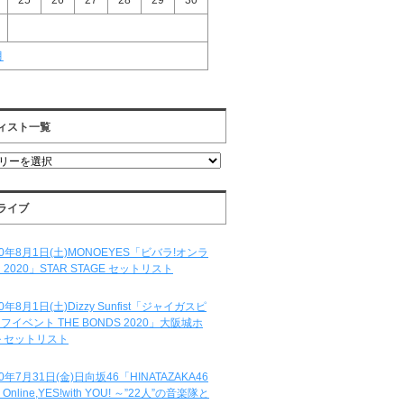
25
26
27
28
29
30
月
ィスト一覧
ライブ
20年8月1日(土)MONOEYES「ビバラ!オンラ
 2020」STAR STAGE セットリスト
20年8月1日(土)Dizzy Sunfist「ジャイガスピ
フイベント THE BONDS 2020」大阪城ホ
 セットリスト
20年7月31日(金)日向坂46「HINATAZAKA46
e Online,YES!with YOU! ～”22人”の音楽隊と