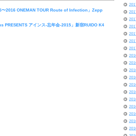
20
2016 ONEMAN TOUR Route of Infection」Zepp
20
20
ins PRESENTS アインス-忘年会-2015」新宿RUIDO K4
20
20
20
20
20
20
20
20
20
20
20
20
20
20
20
20