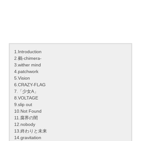
1.Introduction
2.鵺-chimera-
3.wither mind
4.patchwork
5.Vision
6.CRAZY-FLAG
7.「少女A」
8.VOLTAGE
9.slip out
10.Not Found
11.腐界の闇
12.nobody
13.終わりと未来
14.gravitation