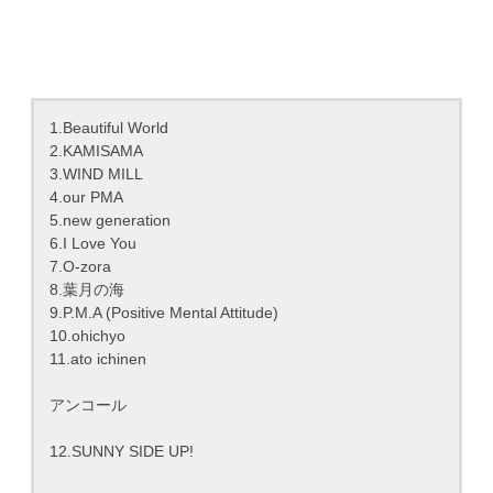
1.Beautiful World
2.KAMISAMA
3.WIND MILL
4.our PMA
5.new generation
6.I Love You
7.O-zora
8.葉月の海
9.P.M.A (Positive Mental Attitude)
10.ohichyo
11.ato ichinen
アンコール
12.SUNNY SIDE UP!