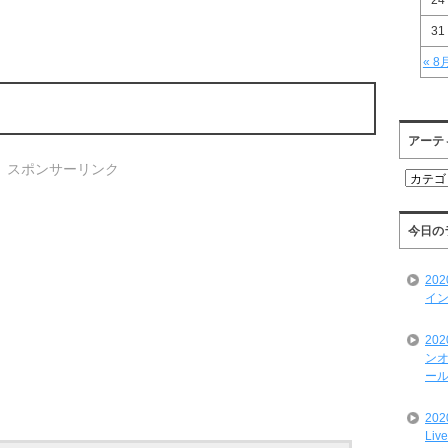
24
31
« 8
アーテ
スポンサーリンク
ア
ー
テ
ィ
今日の
ス
ト
20
一
イン
覧
20
ンオ
ール
20
Liv