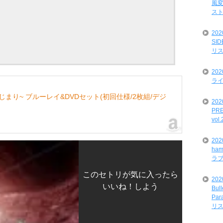
風変
ス
20
SI
リ
20
ライ
じまり~ ブルーレイ&DVDセット(初回仕様/2枚組/デジ
202
PRE
vol
20
ham
ラ
このセトリが気に入ったら
202
いいね！しよう
Bul
Par
リ