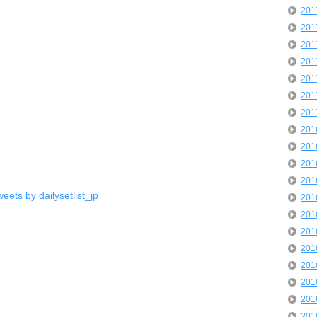
20
20
20
20
20
20
20
20
20
20
20
eets by dailysetlist_jp
20
20
20
20
20
20
20
20