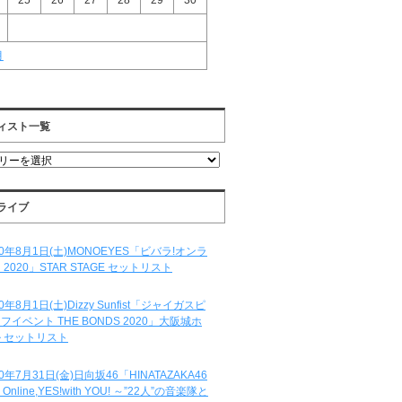
25
26
27
28
29
30
月
ィスト一覧
ライブ
20年8月1日(土)MONOEYES「ビバラ!オンラ
 2020」STAR STAGE セットリスト
20年8月1日(土)Dizzy Sunfist「ジャイガスピ
フイベント THE BONDS 2020」大阪城ホ
 セットリスト
20年7月31日(金)日向坂46「HINATAZAKA46
e Online,YES!with YOU! ～”22人”の音楽隊と