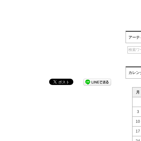
アーテ
カレン
月
3
10
17