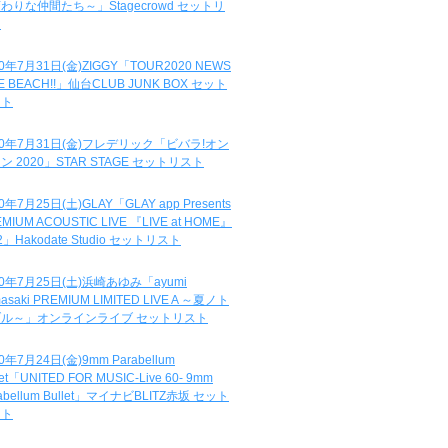
わりな仲間たち～」Stagecrowd セットリ
ト
20年7月31日(金)ZIGGY「TOUR2020 NEWS
DE BEACH!!」仙台CLUB JUNK BOX セット
スト
20年7月31日(金)フレデリック「ビバラ!オン
ン 2020」STAR STAGE セットリスト
0年7月25日(土)GLAY「GLAY app Presents
MIUM ACOUSTIC LIVE 『LIVE at HOME』
.2」Hakodate Studio セットリスト
20年7月25日(土)浜崎あゆみ「ayumi
asaki PREMIUM LIMITED LIVE A ～夏ノト
ブル～」オンラインライブ セットリスト
0年7月24日(金)9mm Parabellum
let「UNITED FOR MUSIC-Live 60- 9mm
abellum Bullet」マイナビBLITZ赤坂 セット
スト