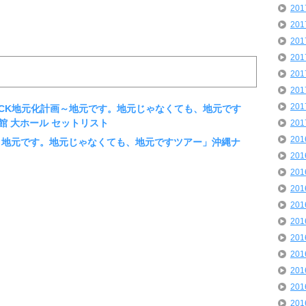
20
20
20
20
20
20
20
本全国CK地元化計画～地元です。地元じゃなくても、地元です
館 大ホール セットリスト
20
20
GOAL 地元です。地元じゃなくても、地元ですツアー」沖縄ナ
20
20
20
20
20
20
20
20
20
20