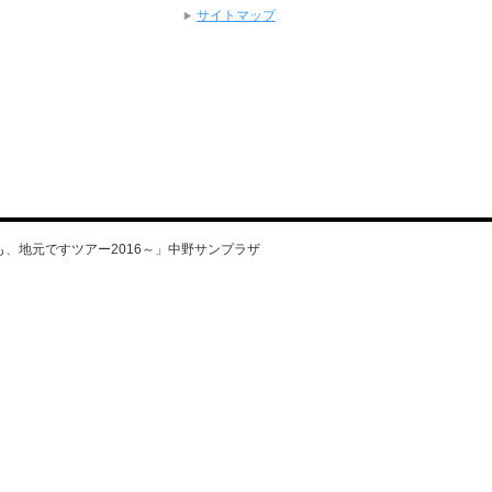
サイトマップ
ても、地元ですツアー2016～」中野サンプラザ