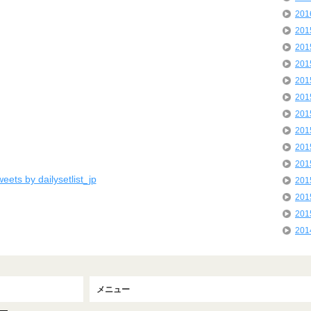
20
20
20
20
20
20
20
20
20
20
eets by dailysetlist_jp
20
20
20
20
メニュー