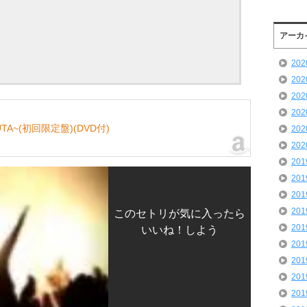
アーカ
20
20
20
20
IT UTA~(初回限定盤)(DVD付)
20
20
20
20
20
20
このセトリが気に入ったら
20
いいね！しよう
20
20
20
20