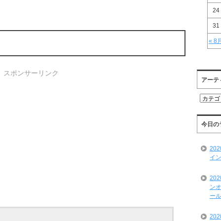
24
31
« 8
スポンサーリンク
アーテ
ア
ー
テ
ィ
今日の
ス
ト
20
一
イン
覧
20
ンオ
ール
20