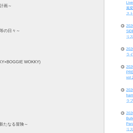
Liv
化計画～
風変
ス
20
僕等の日々～
SI
リ
20
ライ
KY×BOGGIE WOKKY)
202
PRE
vol
20
ham
ラ
202
Bul
Par
rld 新たなる冒険～
リ