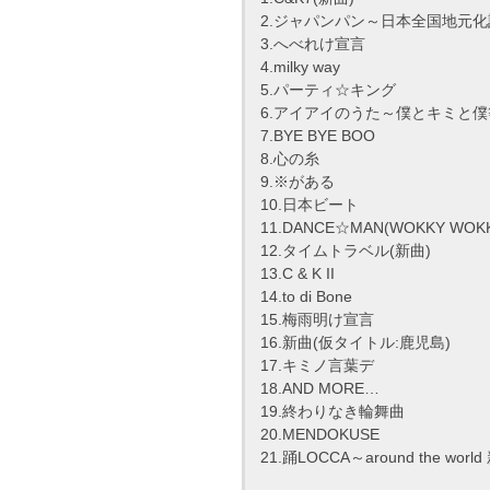
2.ジャパンパン～日本全国地元
3.へべれけ宣言
4.milky way
5.パーティ☆キング
6.アイアイのうた～僕とキミと
7.BYE BYE BOO
8.心の糸
9.※がある
10.日本ビート
11.DANCE☆MAN(WOKKY WOK
12.タイムトラベル(新曲)
13.C & K II
14.to di Bone
15.梅雨明け宣言
16.新曲(仮タイトル:鹿児島)
17.キミノ言葉デ
18.AND MORE…
19.終わりなき輪舞曲
20.MENDOKUSE
21.踊LOCCA～around the wo