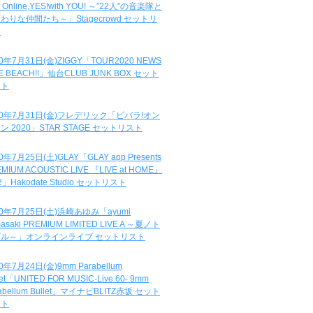
e Online,YES!with YOU! ～”22人”の音楽隊と
わりな仲間たち～」Stagecrowd セットリ
ト
20年7月31日(金)ZIGGY「TOUR2020 NEWS
DE BEACH!!」仙台CLUB JUNK BOX セット
スト
20年7月31日(金)フレデリック「ビバラ!オン
ン 2020」STAR STAGE セットリスト
0年7月25日(土)GLAY「GLAY app Presents
MIUM ACOUSTIC LIVE 『LIVE at HOME』
.2」Hakodate Studio セットリスト
20年7月25日(土)浜崎あゆみ「ayumi
asaki PREMIUM LIMITED LIVE A ～夏ノト
ブル～」オンラインライブ セットリスト
0年7月24日(金)9mm Parabellum
let「UNITED FOR MUSIC-Live 60- 9mm
abellum Bullet」マイナビBLITZ赤坂 セット
スト