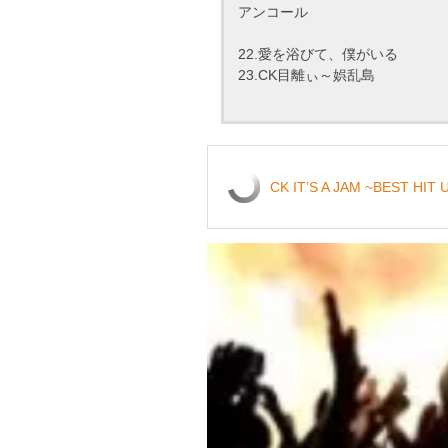
アンコール
22.愛を浴びて、僕がいる
23.CK目離ぃ～娯乱島
CK IT’S A JAM ~BEST H