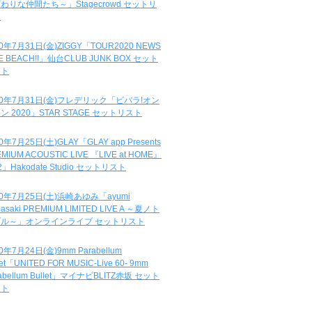
わりな仲間たち～」Stagecrowd セットリ
ト
20年7月31日(金)ZIGGY「TOUR2020 NEWS
DE BEACH!!」仙台CLUB JUNK BOX セット
スト
20年7月31日(金)フレデリック「ビバラ!オン
ン 2020」STAR STAGE セットリスト
0年7月25日(土)GLAY「GLAY app Presents
MIUM ACOUSTIC LIVE 『LIVE at HOME』
.2」Hakodate Studio セットリスト
20年7月25日(土)浜崎あゆみ「ayumi
asaki PREMIUM LIMITED LIVE A ～夏ノト
ブル～」オンラインライブ セットリスト
0年7月24日(金)9mm Parabellum
let「UNITED FOR MUSIC-Live 60- 9mm
abellum Bullet」マイナビBLITZ赤坂 セット
スト