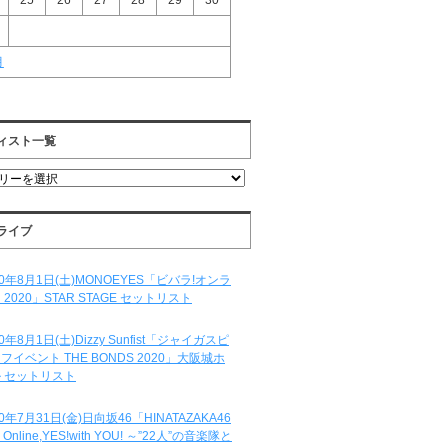
25
26
27
28
29
30
月
ィスト一覧
ライブ
20年8月1日(土)MONOEYES「ビバラ!オンラ
 2020」STAR STAGE セットリスト
20年8月1日(土)Dizzy Sunfist「ジャイガスピ
フイベント THE BONDS 2020」大阪城ホ
 セットリスト
20年7月31日(金)日向坂46「HINATAZAKA46
e Online,YES!with YOU! ～”22人”の音楽隊と