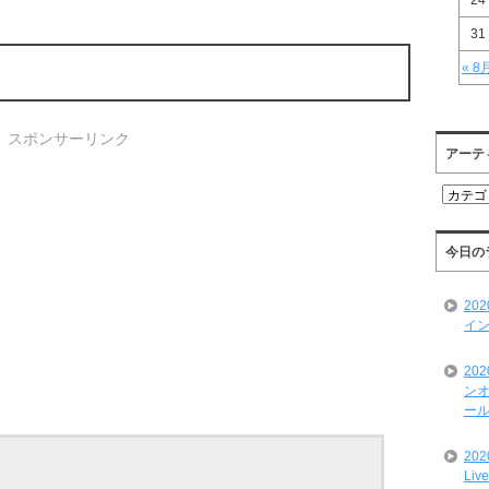
24
31
« 8
スポンサーリンク
アーテ
ア
ー
テ
ィ
今日の
ス
ト
20
一
イン
覧
20
ンオ
ール
20
Liv