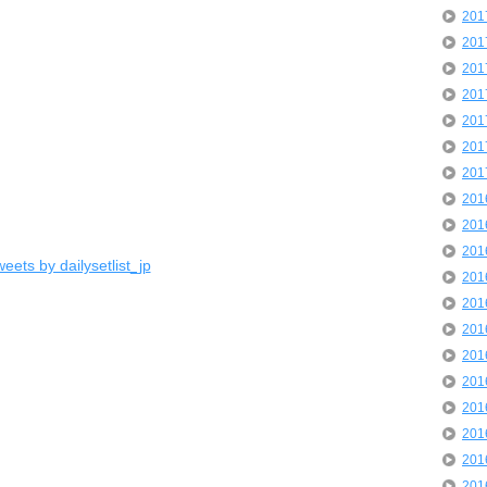
20
20
20
20
20
20
20
20
20
20
eets by dailysetlist_jp
20
20
20
20
20
20
20
20
20