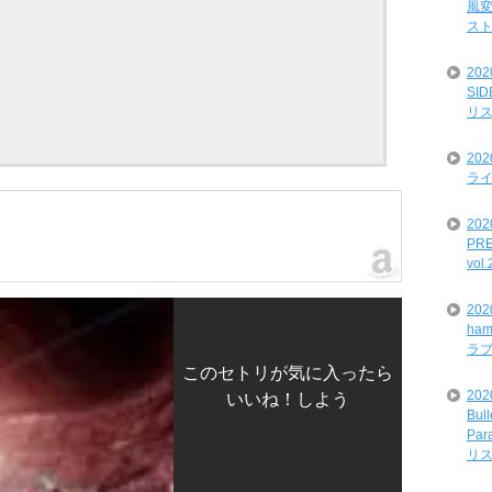
風変
ス
20
SI
リ
20
ライ
202
PRE
vol
20
ham
ラ
このセトリが気に入ったら
202
いいね！しよう
Bul
Par
リ