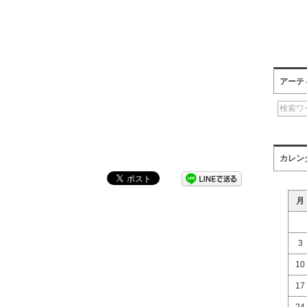
アーテ
カレン
月
3
10
17