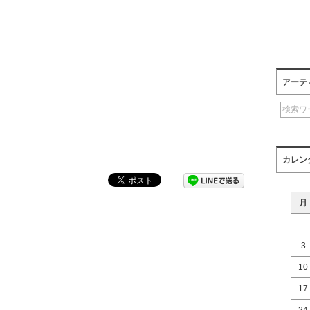
アーテ
カレン
月
3
10
」
17