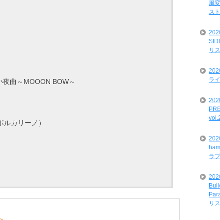
風変
ス
20
SI
リ
20
ライ
夜曲～MOOON BOW～
202
PRE
vol
ティにボルカリーノ）
20
ham
ラ
202
Bul
Par
リ
~