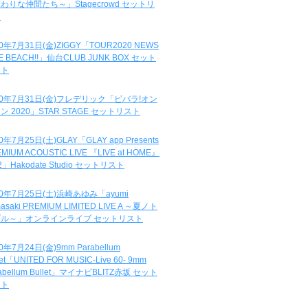
わりな仲間たち～」Stagecrowd セットリ
ト
20年7月31日(金)ZIGGY「TOUR2020 NEWS
DE BEACH!!」仙台CLUB JUNK BOX セット
スト
20年7月31日(金)フレデリック「ビバラ!オン
ン 2020」STAR STAGE セットリスト
0年7月25日(土)GLAY「GLAY app Presents
MIUM ACOUSTIC LIVE 『LIVE at HOME』
.2」Hakodate Studio セットリスト
20年7月25日(土)浜崎あゆみ「ayumi
asaki PREMIUM LIMITED LIVE A ～夏ノト
ブル～」オンラインライブ セットリスト
0年7月24日(金)9mm Parabellum
let「UNITED FOR MUSIC-Live 60- 9mm
abellum Bullet」マイナビBLITZ赤坂 セット
スト