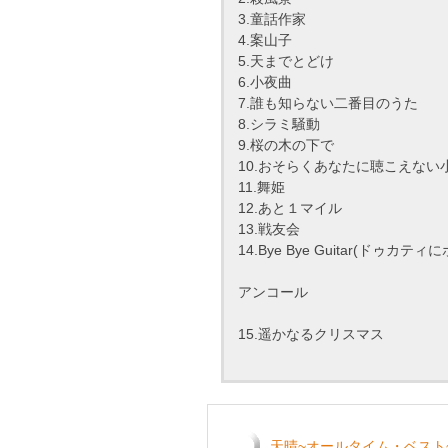
3.童話作家
4.案山子
5.天までとどけ
6.小夜曲
7.誰も知らない二番目のうた
8.シラミ騒動
9.桜の木の下で
10.おそらくあなたに聴こえない小
11.舞姫
12.あと１マイル
13.戦友会
14.Bye Bye Guitar(ドゥカ
アンコール
15.遥かなるクリスマス
天晴~オールタイム・ベスト