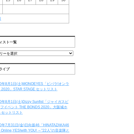
25
26
27
28
29
30
月
ィスト一覧
ライブ
20年8月1日(土)MONOEYES「ビバラ!オンラ
 2020」STAR STAGE セットリスト
20年8月1日(土)Dizzy Sunfist「ジャイガスピ
フイベント THE BONDS 2020」大阪城ホ
 セットリスト
20年7月31日(金)日向坂46「HINATAZAKA46
e Online,YES!with YOU! ～”22人”の音楽隊と