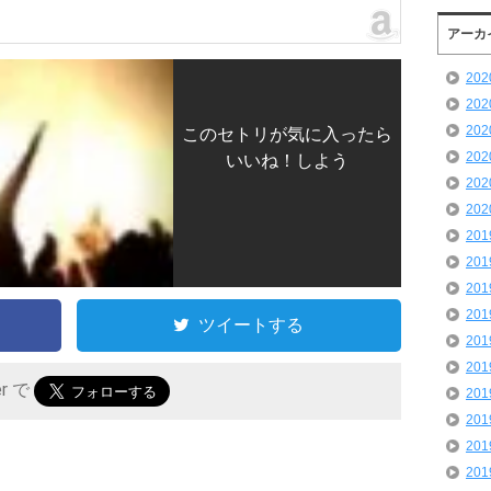
アーカ
20
20
20
このセトリが気に入ったら
20
いいね！しよう
20
20
20
20
20
20
ツイートする
20
20
er で
20
20
20
20