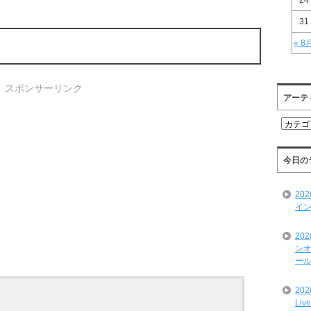
24
31
« 8
スポンサーリンク
アーテ
ア
ー
テ
ィ
今日の
ス
ト
20
一
イン
覧
20
ンオ
ール
20
Liv