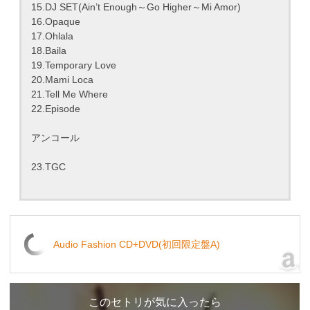
15.DJ SET(Ain’t Enough～Go Higher～Mi Amor)
16.Opaque
17.Ohlala
18.Baila
19.Temporary Love
20.Mami Loca
21.Tell Me Where
22.Episode
アンコール
23.TGC
Audio Fashion CD+DVD(初回限定盤A)
このセトリが気に入ったら