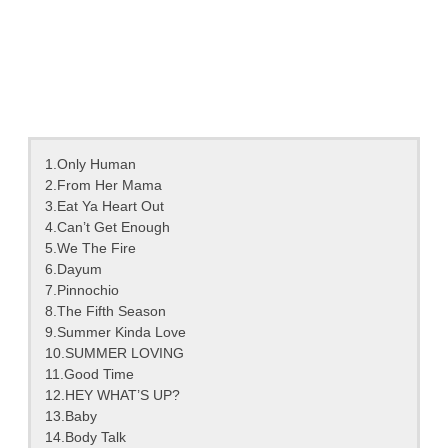
1.Only Human
2.From Her Mama
3.Eat Ya Heart Out
4.Can’t Get Enough
5.We The Fire
6.Dayum
7.Pinnochio
8.The Fifth Season
9.Summer Kinda Love
10.SUMMER LOVING
11.Good Time
12.HEY WHAT’S UP?
13.Baby
14.Body Talk