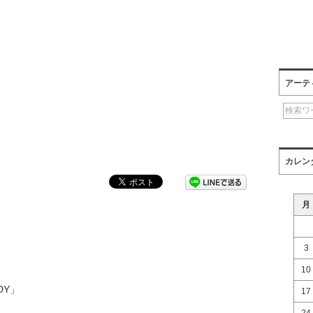
アーテ
カレン
月
3
10
NDY」
17