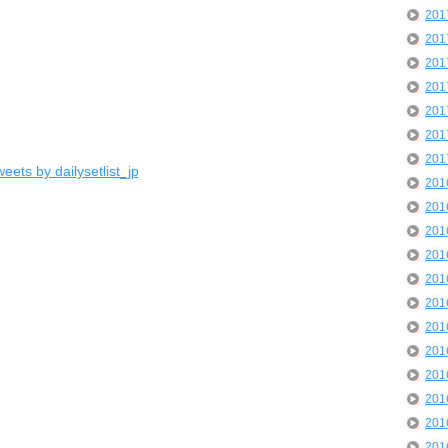
20
20
20
20
20
20
20
eets by dailysetlist_jp
20
20
20
20
20
20
20
20
20
20
20
20