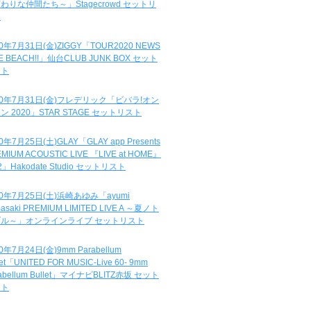
わりな仲間たち～」Stagecrowd セットリ
ト
20年7月31日(金)ZIGGY「TOUR2020 NEWS
DE BEACH!!」仙台CLUB JUNK BOX セット
スト
20年7月31日(金)フレデリック「ビバラ!オン
ン 2020」STAR STAGE セットリスト
0年7月25日(土)GLAY「GLAY app Presents
MIUM ACOUSTIC LIVE 『LIVE at HOME』
.2」Hakodate Studio セットリスト
20年7月25日(土)浜崎あゆみ「ayumi
asaki PREMIUM LIMITED LIVE A ～夏ノト
ブル～」オンラインライブ セットリスト
0年7月24日(金)9mm Parabellum
let「UNITED FOR MUSIC-Live 60- 9mm
abellum Bullet」マイナビBLITZ赤坂 セット
スト