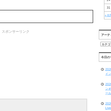
24
31
« 8
スポンサーリンク
アーテ
ア
ー
テ
ィ
今日の
ス
ト
20
一
イン
覧
20
ンオ
ール
20
Liv