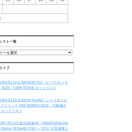
25
26
27
28
29
30
月
ィスト一覧
ライブ
20年8月1日(土)MONOEYES「ビバラ!オンラ
 2020」STAR STAGE セットリスト
20年8月1日(土)Dizzy Sunfist「ジャイガスピ
フイベント THE BONDS 2020」大阪城ホ
 セットリスト
20年7月31日(金)日向坂46「HINATAZAKA46
e Online,YES!with YOU! ～”22人”の音楽隊と