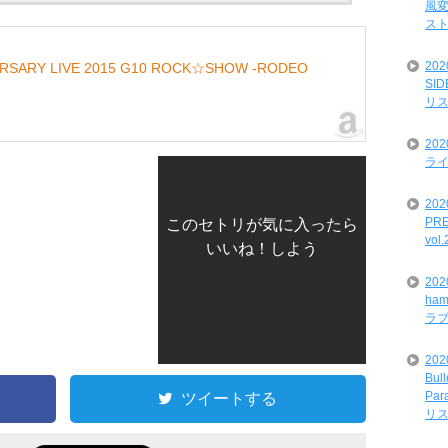
風変
ス
20
ERSARY LIVE 2015 G10 ROCK☆SHOW -RODEO
SI
リ
20
ライ
202
PRE
このセトリが気に入ったら
vol
いいね！しよう
20
ham
ラ
202
Bul
ツイートする
Par
リ