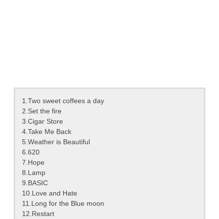
1.Two sweet coffees a day
2.Set the fire
3.Cigar Store
4.Take Me Back
5.Weather is Beautiful
6.620
7.Hope
8.Lamp
9.BASIC
10.Love and Hate
11.Long for the Blue moon
12.Restart