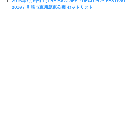
2016年7月9日(土)THE BAWDIES「DEAD POP FESTiVAL
2016」川崎市東扇島東公園 セットリスト