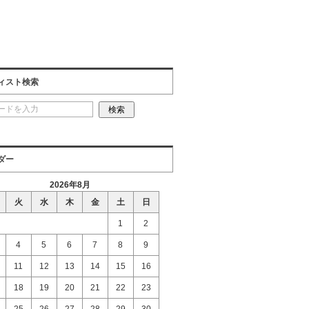
ィスト検索
ダー
2026年8月
火
水
木
金
土
日
1
2
4
5
6
7
8
9
11
12
13
14
15
16
18
19
20
21
22
23