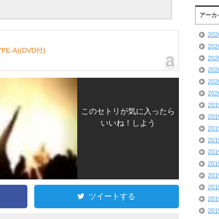
アーカ
20
20
PE-A)(DVD付)
20
20
20
20
20
このセトリが気に入ったら
20
いいね！しよう
20
20
20
20
20
20
ツイートする
20
20