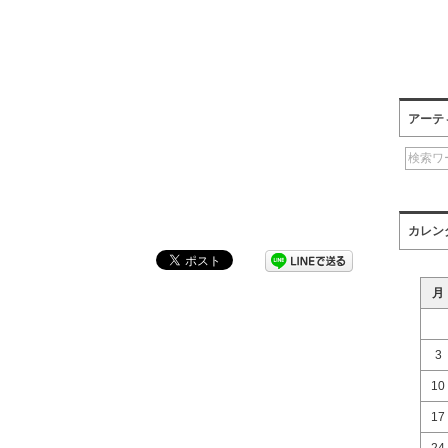
アーテ
カレン
月
3
10
17