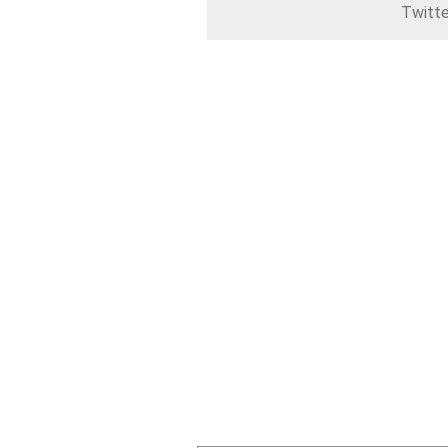
Twitt