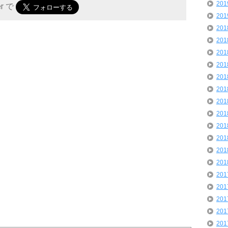
20
er で
20
20
20
20
20
20
20
20
20
20
20
20
20
20
20
20
20
20