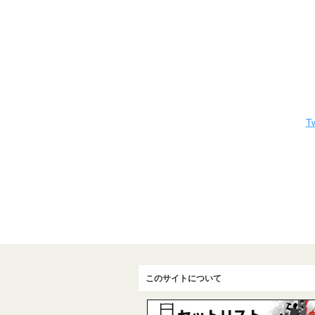
Tw
このサイトについて