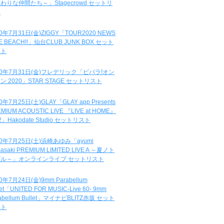
わりな仲間たち～」Stagecrowd セットリ
ト
20年7月31日(金)ZIGGY「TOUR2020 NEWS
DE BEACH!!」仙台CLUB JUNK BOX セット
スト
20年7月31日(金)フレデリック「ビバラ!オン
ン 2020」STAR STAGE セットリスト
0年7月25日(土)GLAY「GLAY app Presents
MIUM ACOUSTIC LIVE 『LIVE at HOME』
.2」Hakodate Studio セットリスト
20年7月25日(土)浜崎あゆみ「ayumi
asaki PREMIUM LIMITED LIVE A ～夏ノト
ブル～」オンラインライブ セットリスト
0年7月24日(金)9mm Parabellum
let「UNITED FOR MUSIC-Live 60- 9mm
abellum Bullet」マイナビBLITZ赤坂 セット
スト