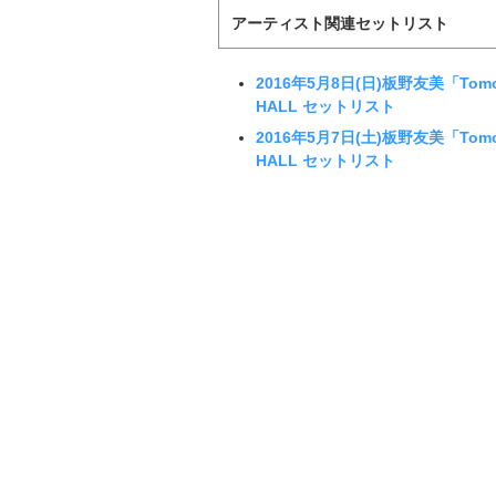
アーティスト関連セットリスト
2016年5月8日(日)板野友美「Tomomi
HALL セットリスト
2016年5月7日(土)板野友美「Tomomi
HALL セットリスト