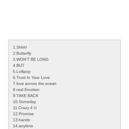
1.Shhh!
2.Butterfly
3.WON’T BE LONG
4.BUT
5.Lollipop
6.Trust In Your Love
7.love across the ocean
8.real Emotion
9.TAKE BACK
10.Someday
11.Crazy 4 U
12.Promise
13.hands
14.anytime