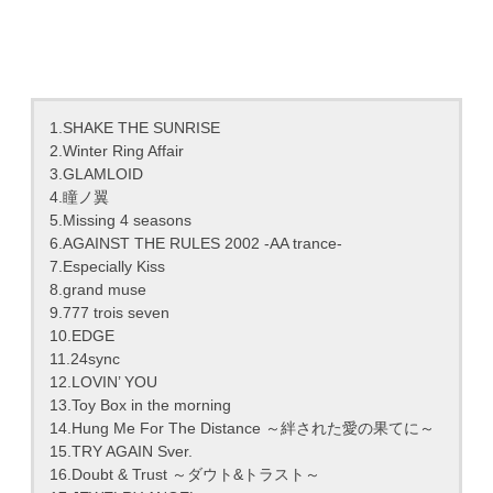
1.SHAKE THE SUNRISE
2.Winter Ring Affair
3.GLAMLOID
4.瞳ノ翼
5.Missing 4 seasons
6.AGAINST THE RULES 2002 -AA trance-
7.Especially Kiss
8.grand muse
9.777 trois seven
10.EDGE
11.24sync
12.LOVIN’ YOU
13.Toy Box in the morning
14.Hung Me For The Distance ～絆された愛の果てに～
15.TRY AGAIN Sver.
16.Doubt & Trust ～ダウト&トラスト～