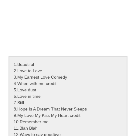
1.Beautiful
2.Love to Love
3.My Earnest Love Comedy
4.When with me credit
5.Love dust
6.Love in time
7.Still
8.Hope Is A Dream That Never Sleeps
9.My Love My Kiss My Heart credit
10.Remember me
11.Blah Blah
12.Ways to say goodbye