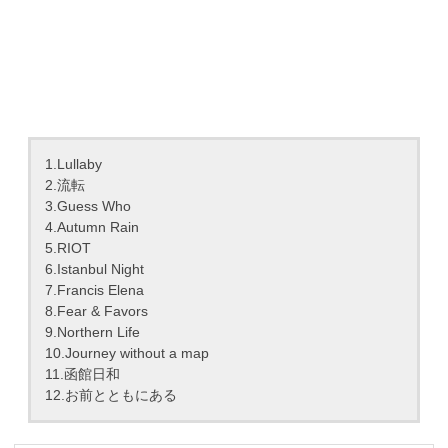
1.Lullaby
2.流転
3.Guess Who
4.Autumn Rain
5.RIOT
6.Istanbul Night
7.Francis Elena
8.Fear & Favors
9.Northern Life
10.Journey without a map
11.函館日和
12.お前とともにある