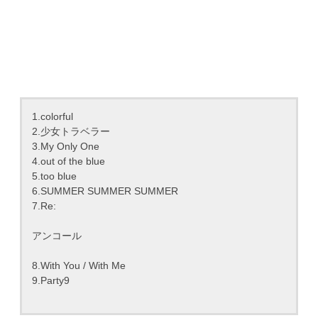
1.colorful
2.少女トラベラー
3.My Only One
4.out of the blue
5.too blue
6.SUMMER SUMMER SUMMER
7.Re:
アンコール
8.With You / With Me
9.Party9