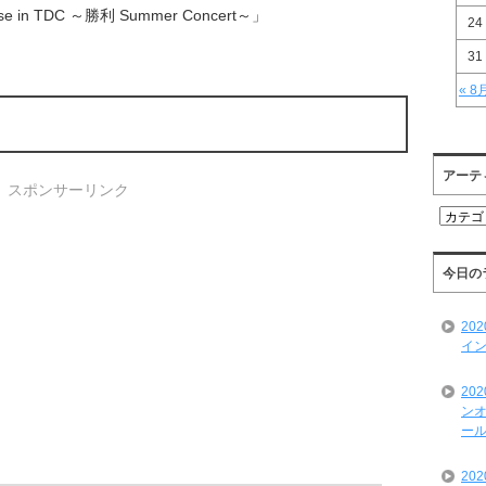
dise in TDC ～勝利 Summer Concert～」
24
31
« 8
アーテ
スポンサーリンク
ア
ー
テ
ィ
今日の
ス
ト
20
一
イン
覧
20
ンオ
ール
20