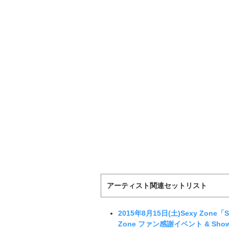
アーティスト関連セットリスト
2015年8月15日(土)Sexy Zone「Sex
Zone ファン感謝イベント & Show