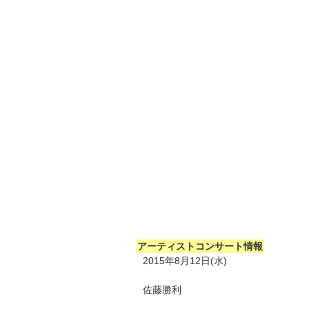
アーティストコンサート情報
2015年8月12日(水)
佐藤勝利