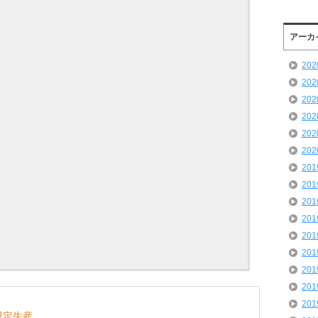
アーカ
20
20
20
20
20
20
20
20
20
20
20
20
20
20
20
回限定生産