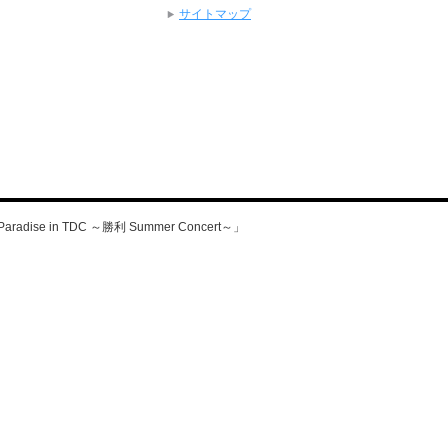
サイトマップ
aradise in TDC ～勝利 Summer Concert～」