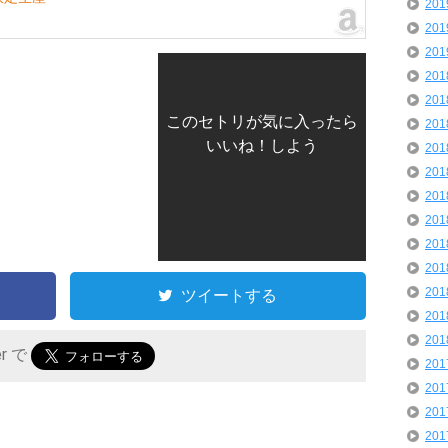
20
20
20
20
20
このセトリが気に入ったら
20
いいね！しよう
20
20
20
20
20
20
20
ツイートする
20
20
er で
20
20
20
20