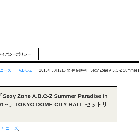
ライバシーポリシー
ニーズ
A.B.C-Z
2015年8月12日(水)佐藤勝利「Sexy Zone A.B.C-Z Summer P
y Zone A.B.C-Z Summer Paradise in
ert～」TOKYO DOME CITY HALL セットリ
ジャニーズ
]