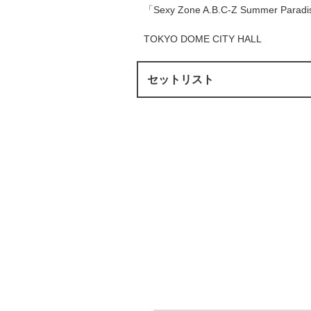
「Sexy Zone A.B.C-Z Summer Para
TOKYO DOME CITY HALL
セットリスト