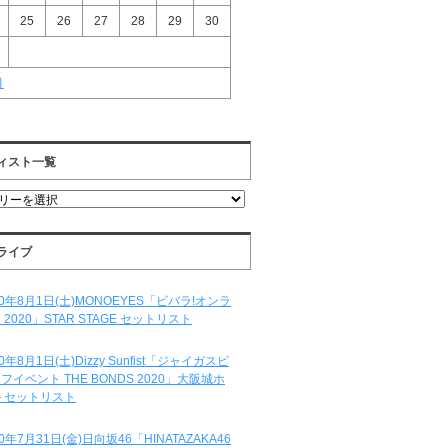
25
26
27
28
29
30
月
ィスト一覧
ライブ
20年8月1日(土)MONOEYES「ビバラ!オンラ
 2020」STAR STAGE セットリスト
20年8月1日(土)Dizzy Sunfist「ジャイガスピ
フイベント THE BONDS 2020」大阪城ホ
 セットリスト
20年7月31日(金)日向坂46「HINATAZAKA46