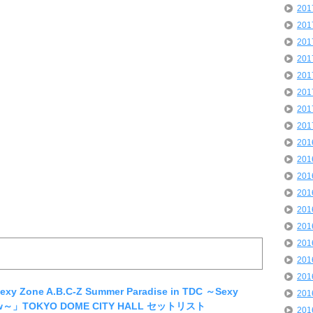
20
20
20
20
20
20
20
20
20
20
20
20
20
20
20
20
20
y Zone A.B.C-Z Summer Paradise in TDC ～Sexy
20
～」TOKYO DOME CITY HALL セットリスト
20