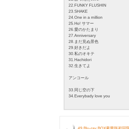
22.FUNKY FLUSHIN
23.SHAKE
24.One in a million
25.Ho! サマー
26.愛のかたまり
27.Anniversary
28.まだ見ぬ景色
29.好きだよ
30.私のオキテ
31.Hachidori
32.生きてよ
アンコール
33.同じ空の下
34.Everybady love you
49 Blu-ray BOX豪華版初