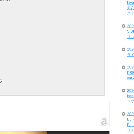
Liv
風変
ス
20
SI
リ
20
ライ
202
PRE
vol
PS）
20
ham
ラ
202
Bul
Par
リ