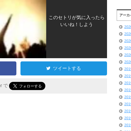
アーカ
このセトリが気に入ったら
いいね！しよう
20
20
20
20
20
20
ツイートする
20
20
20
er で
20
20
20
20
20
20