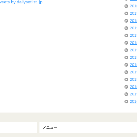
eets by dailysetlist_jp
20
20
20
20
20
20
20
20
20
20
20
20
20
20
メニュー