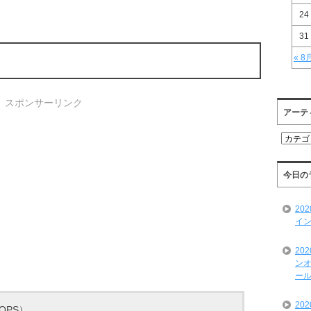
24
31
« 8
スポンサーリンク
アーテ
ア
ー
テ
ィ
今日の
ス
ト
20
一
イン
覧
20
ンオ
ール
20
TOPS）