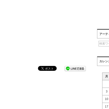
アーテ
カレン
月
3
10
17