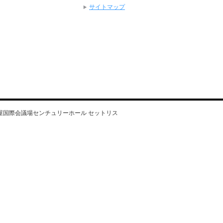
サイトマップ
n”」名古屋国際会議場センチュリーホール セットリス