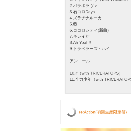
2.パラボラヴァ
3.石コロDays
4.ズラチナルーカ
5.藍
6.ココロシティ(新曲)
7.キレイだ
8.Ah Yeah!!
9.トラベラーズ・ハイ
アンコール
10.if（with TRICERATOPS）
11.全力少年（with TRICERATO
re:Action(初回生産限定盤)