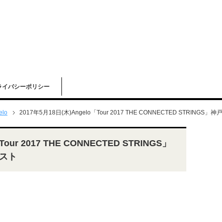
ライバシーポリシー
elo
2017年5月18日(木)Angelo「Tour 2017 THE CONNECTED STRINGS」神
our 2017 THE CONNECTED STRINGS」
リスト