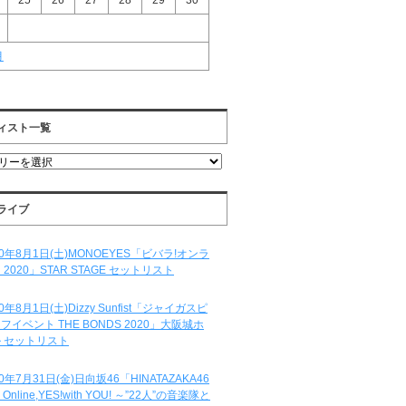
25
26
27
28
29
30
月
ィスト一覧
ライブ
20年8月1日(土)MONOEYES「ビバラ!オンラ
 2020」STAR STAGE セットリスト
20年8月1日(土)Dizzy Sunfist「ジャイガスピ
フイベント THE BONDS 2020」大阪城ホ
 セットリスト
20年7月31日(金)日向坂46「HINATAZAKA46
e Online,YES!with YOU! ～”22人”の音楽隊と