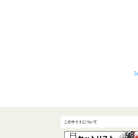
Tw
このサイトについて