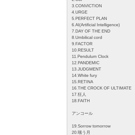
3.CONVICTION
4.URGE
5.PERFECT PLAN
6.AI(Artificial Intelligence)
7.DAY OF THE END
8.Umbilical cord
9.FACTOR
10.RESULT
11.Pendulum Clock
12.PANDEMIC
13.JUDGMENT
14.White fury
15.RETINA
16.THE CROCK OF ULTIMATE
17.狂人
18.FAITH
アンコール
19.Sorrow tomorrow
20.嗤う月