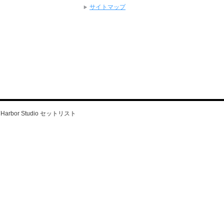
サイトマップ
戸Harbor Studio セットリスト