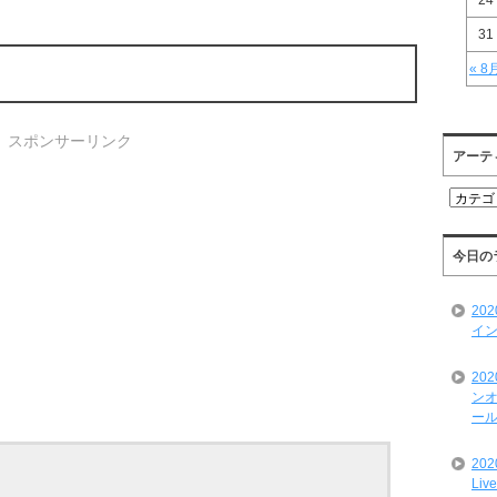
24
31
« 8
スポンサーリンク
アーテ
ア
ー
テ
ィ
今日の
ス
ト
20
一
イン
覧
20
ンオ
ール
20
Liv