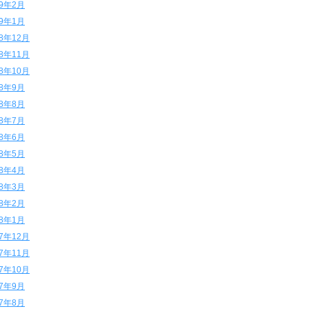
19年2月
19年1月
18年12月
18年11月
18年10月
18年9月
18年8月
18年7月
18年6月
18年5月
18年4月
18年3月
18年2月
18年1月
17年12月
17年11月
17年10月
17年9月
17年8月