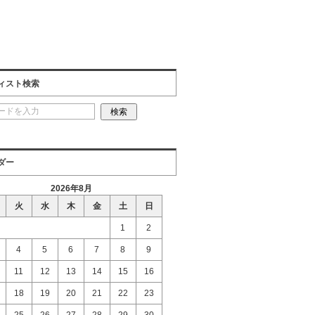
ィスト検索
ダー
2026年8月
火
水
木
金
土
日
1
2
4
5
6
7
8
9
11
12
13
14
15
16
18
19
20
21
22
23