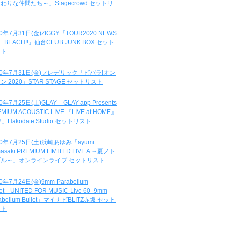
わりな仲間たち～」Stagecrowd セットリ
ト
20年7月31日(金)ZIGGY「TOUR2020 NEWS
DE BEACH!!」仙台CLUB JUNK BOX セット
スト
20年7月31日(金)フレデリック「ビバラ!オン
ン 2020」STAR STAGE セットリスト
0年7月25日(土)GLAY「GLAY app Presents
MIUM ACOUSTIC LIVE 『LIVE at HOME』
.2」Hakodate Studio セットリスト
20年7月25日(土)浜崎あゆみ「ayumi
asaki PREMIUM LIMITED LIVE A ～夏ノト
ブル～」オンラインライブ セットリスト
0年7月24日(金)9mm Parabellum
let「UNITED FOR MUSIC-Live 60- 9mm
abellum Bullet」マイナビBLITZ赤坂 セット
スト