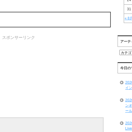
24
31
« 8
スポンサーリンク
アーテ
ア
ー
テ
ィ
今日の
ス
ト
20
一
イン
覧
20
ンオ
ール
20
Liv