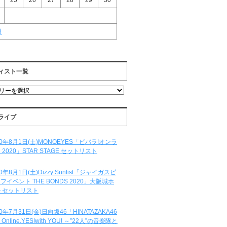
25
26
27
28
29
30
月
ィスト一覧
ライブ
20年8月1日(土)MONOEYES「ビバラ!オンラ
 2020」STAR STAGE セットリスト
20年8月1日(土)Dizzy Sunfist「ジャイガスピ
フイベント THE BONDS 2020」大阪城ホ
 セットリスト
20年7月31日(金)日向坂46「HINATAZAKA46
e Online,YES!with YOU! ～”22人”の音楽隊と