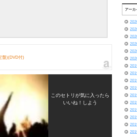
アーカ
20
20
20
20
20
定盤)(DVD付)
20
20
20
20
20
このセトリが気に入ったら
20
いいね！しよう
20
20
20
20
20