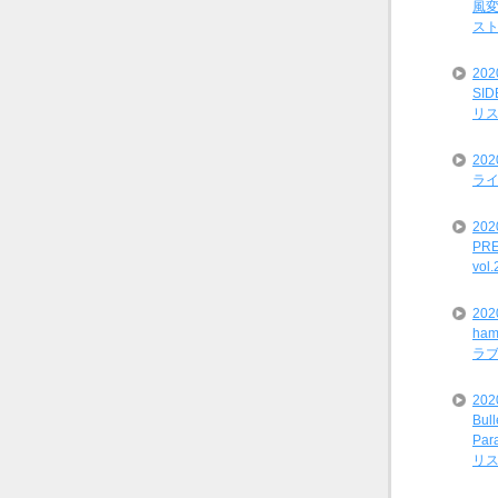
風変
ス
20
SI
リ
20
ライ
202
PRE
vol
20
ham
ラ
202
Bul
Par
リ