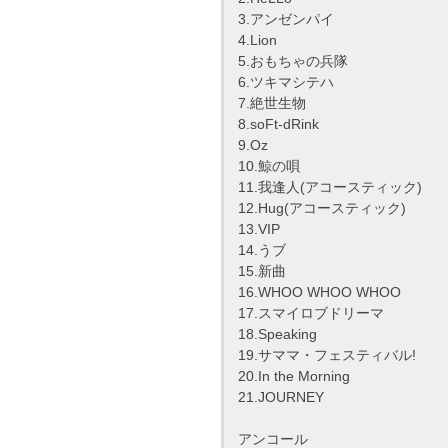
3.アンゼンパイ
4.Lion
5.おもちゃの兵隊
6.ツキマシテハ
7.絶世生物
8.soFt-dRink
9.Oz
10.鯨の唄
11.我逢人(アコースティック)
12.Hug(アコースティック)
13.VIP
14.うブ
15.新曲
16.WHOO WHOO WHOO
17.スマイロブドリーマ
18.Speaking
19.サママ・フェスティバル!
20.In the Morning
21.JOURNEY
アンコール