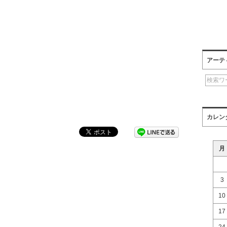
アーテ
カレン
月
3
10
17