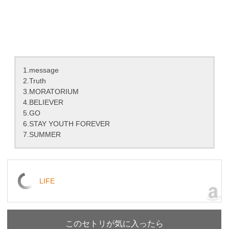
1.message
2.Truth
3.MORATORIUM
4.BELIEVER
5.GO
6.STAY YOUTH FOREVER
7.SUMMER
LIFE
このセトリが気に入ったら