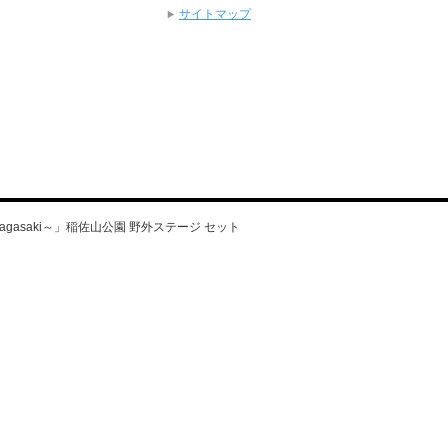
サイトマップ
y in nagasaki～」稲佐山公園 野外ステージ セット