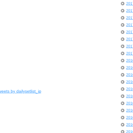
20
20
20
20
20
20
20
20
20
20
20
20
20
eets by dailysetlist_jp
20
20
20
20
20
20