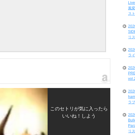
Liv
風変
ス
20
SI
リ
20
ライ
202
PRE
vol
20
ham
ラ
このセトリが気に入ったら
202
いいね！しよう
Bul
Par
リ