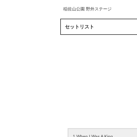
稲佐山公園 野外ステージ
セットリスト
1.When I Was A King