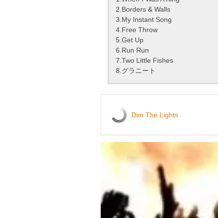
2.Borders & Walls
3.My Instant Song
4.Free Throw
5.Get Up
6.Run Run
7.Two Little Fishes
8.グラニート
Dim The Lights