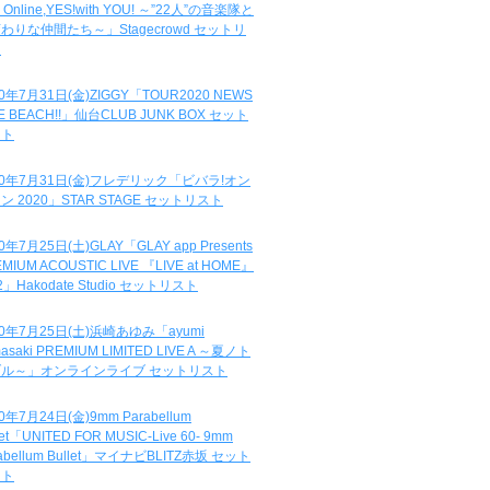
e Online,YES!with YOU! ～”22人”の音楽隊と
わりな仲間たち～」Stagecrowd セットリ
ト
20年7月31日(金)ZIGGY「TOUR2020 NEWS
DE BEACH!!」仙台CLUB JUNK BOX セット
スト
20年7月31日(金)フレデリック「ビバラ!オン
ン 2020」STAR STAGE セットリスト
0年7月25日(土)GLAY「GLAY app Presents
MIUM ACOUSTIC LIVE 『LIVE at HOME』
.2」Hakodate Studio セットリスト
20年7月25日(土)浜崎あゆみ「ayumi
asaki PREMIUM LIMITED LIVE A ～夏ノト
ブル～」オンラインライブ セットリスト
0年7月24日(金)9mm Parabellum
let「UNITED FOR MUSIC-Live 60- 9mm
abellum Bullet」マイナビBLITZ赤坂 セット
スト