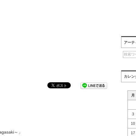
アーテ
カレン
月
3
10
nagasaki～」
17