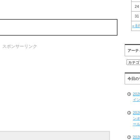
24
31
« 8
スポンサーリンク
アーテ
ア
ー
テ
ィ
今日の
ス
ト
20
一
イン
覧
20
ンオ
ール
20