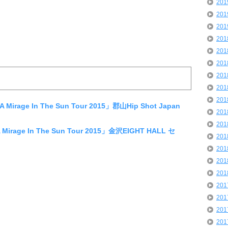
20
20
20
20
20
20
20
20
20
irage In The Sun Tour 2015」郡山Hip Shot Japan
20
20
rage In The Sun Tour 2015」金沢EIGHT HALL セ
20
20
20
20
20
20
20
20