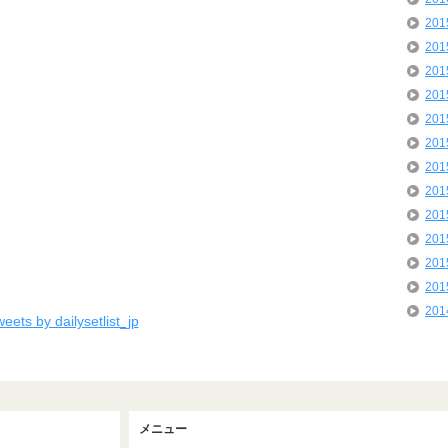
20
20
20
20
20
20
20
20
20
20
20
20
20
eets by dailysetlist_jp
メニュー