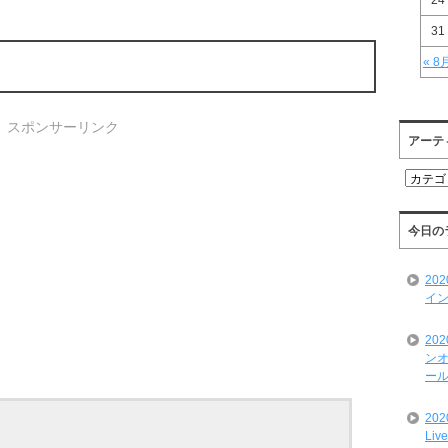
24
31
« 8
スポンサーリンク
アーテ
ア
ー
テ
ィ
今日の
ス
ト
20
一
イン
覧
20
ンオ
ール
20
Liv