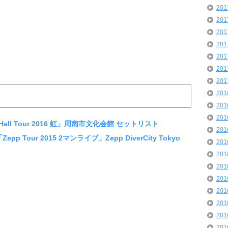
20
20
20
20
20
20
20
20
20
20
en「Hall Tour 2016 虹」周南市文化会館 セットリスト
20
「Zepp Tour 2015 2マンライブ」Zepp DiverCity Tokyo
20
20
20
20
20
20
20
20