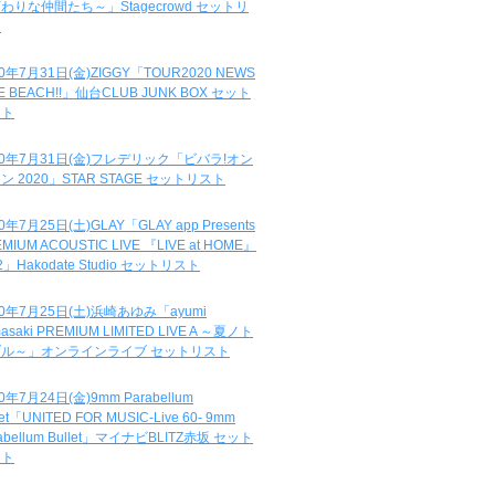
わりな仲間たち～」Stagecrowd セットリ
ト
20年7月31日(金)ZIGGY「TOUR2020 NEWS
DE BEACH!!」仙台CLUB JUNK BOX セット
スト
20年7月31日(金)フレデリック「ビバラ!オン
ン 2020」STAR STAGE セットリスト
0年7月25日(土)GLAY「GLAY app Presents
MIUM ACOUSTIC LIVE 『LIVE at HOME』
.2」Hakodate Studio セットリスト
20年7月25日(土)浜崎あゆみ「ayumi
asaki PREMIUM LIMITED LIVE A ～夏ノト
ブル～」オンラインライブ セットリスト
0年7月24日(金)9mm Parabellum
let「UNITED FOR MUSIC-Live 60- 9mm
abellum Bullet」マイナビBLITZ赤坂 セット
スト