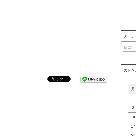
アーテ
カレン
月
3
10
17