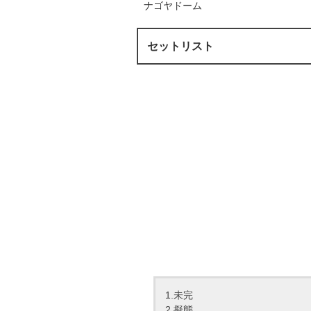
ナゴヤドーム
セットリスト
1.未完
2.擬態