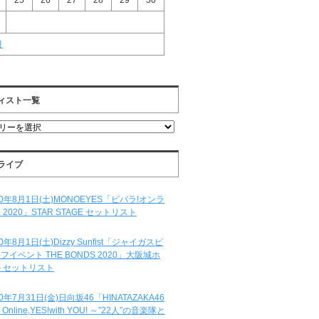
25
26
27
28
29
30
月
ィスト一覧
ライブ
20年8月1日(土)MONOEYES「ビバラ!オンラ
 2020」STAR STAGE セットリスト
20年8月1日(土)Dizzy Sunfist「ジャイガスピ
フイベント THE BONDS 2020」大阪城ホ
 セットリスト
20年7月31日(金)日向坂46「HINATAZAKA46
e Online,YES!with YOU! ～”22人”の音楽隊と