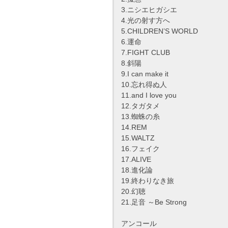
3.ニシエヒガシエ
4.光の射す方へ
5.CHILDREN’S WORLD
6.運命
7.FIGHT CLUB
8.斜陽
9.I can make it
10.忘れ得ぬ人
11.and I love you
12.タガタメ
13.蜘蛛の糸
14.REM
15.WALTZ
16.フェイク
17.ALIVE
18.進化論
19.終わりなき旅
20.幻聴
21.足音 ～Be Strong
アンコール