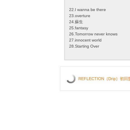
22.I wanna be there
23.overture
24.蘇生
25.fantasy
26.Tomorrow never knows
27.innocent world
28.Starting Over
REFLECTION｛Drip｝初回