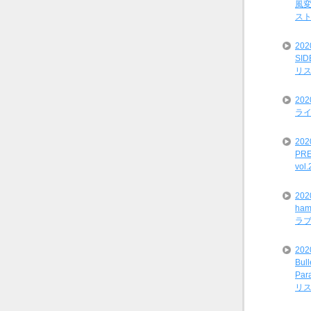
風変
ス
20
SI
リ
20
ライ
202
PRE
vol
20
ham
ラ
202
Bul
Par
リ